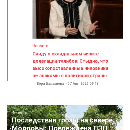
Новости
Санду о скандальном визите
делегации талибов: Стыдно, что
высокопоставленные чиновники
не знакомы с политикой страны
Вера Балахнова
-
07 Авг. 2026
09:43
Новости
Последствия грозы на севере
Молдовы: Повреждена ЛЭП