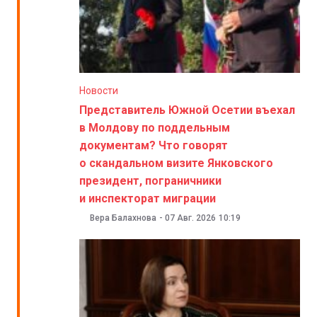
Новости
Представитель Южной Осетии въехал
в Молдову по поддельным
документам? Что говорят
о скандальном визите Янковского
президент, пограничники
и инспекторат миграции
Вера Балахнова
-
07 Авг. 2026
10:19