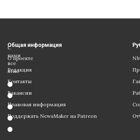
Общая информация
Ру
С
нами
О проекте
NM
все
Редакция
Пр
ясно
Контакты
Га
Вакансии
Ра
Правовая информация
Со
Поддержать NewsMaker на Patreon
От