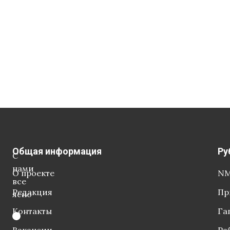
Общая информация
Ру
С
нами
О проекте
NM
все
Редакция
Пр
ясно
Контакты
Га