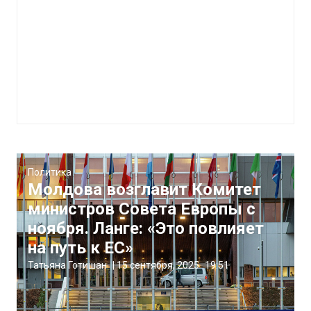
Политика
Молдова возглавит Комитет
министров Совета Европы с
ноября. Ланге: «Это повлияет
на путь к ЕС»
Татьяна Готишан
|
15 сентября, 2025
19:51