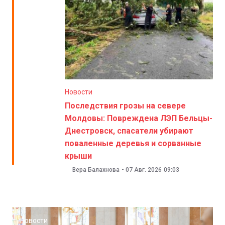
Новости
Последствия грозы на севере
Молдовы: Повреждена ЛЭП Бельцы-
Днестровск, спасатели убирают
поваленные деревья и сорванные
крыши
Вера Балахнова
-
07 Авг. 2026
09:03
Новости