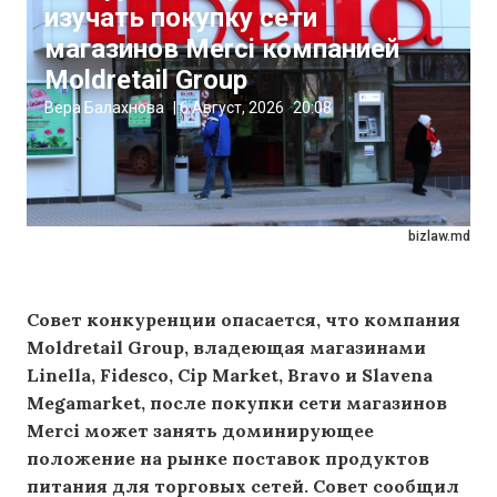
изучать покупку сети
магазинов Merci компанией
Moldretail Group
Вера Балахнова
|
6 Август, 2026
20:08
bizlaw.md
Совет конкуренции опасается, что компания
Moldretail Group, владеющая магазинами
Linella, Fidesco, Cip Market, Bravo и Slavena
Megamarket, после покупки сети магазинов
Merci может занять доминирующее
положение на рынке поставок продуктов
питания для торговых сетей. Совет сообщил