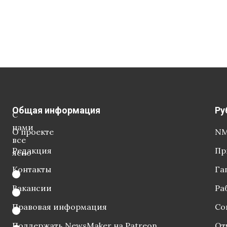
Общая информация
Ру
С
нами
О проекте
NM
все
Редакция
Пр
ясно
Контакты
Га
Вакансии
Ра
Правовая информация
Со
Поддержать NewsMaker на Patreon
От