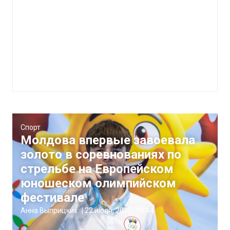
Спорт
Молдова впервые завоевала
золото в соревнованиях по
стрельбе на Европейском
юношеском олимпийском
фестивале
Анна Выприцких
|
22 июля, 2025
19:44