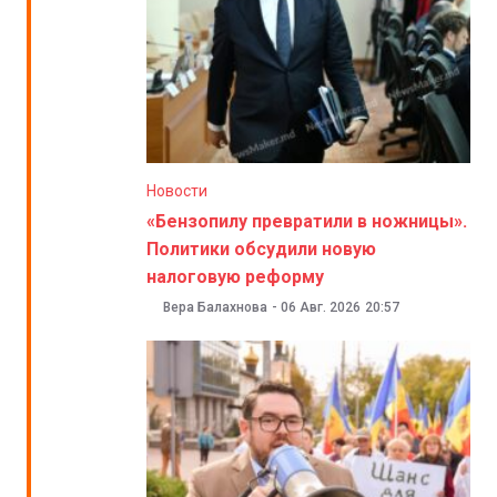
Новости
«Бензопилу превратили в ножницы».
Политики обсудили новую
налоговую реформу
Вера Балахнова
-
06 Авг. 2026
20:57