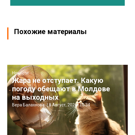
Похожие материалы
Новости
Жара не отступает. Какую
погоду обещают в Молдове
на выходных
Вера Балахнова
|
8 Август, 2026
10:34