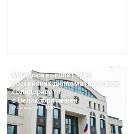
Молдова вышлет трех
российских дипломатов в знак
солидарности
с Великобританией
|
27 марта, 2018
14:53