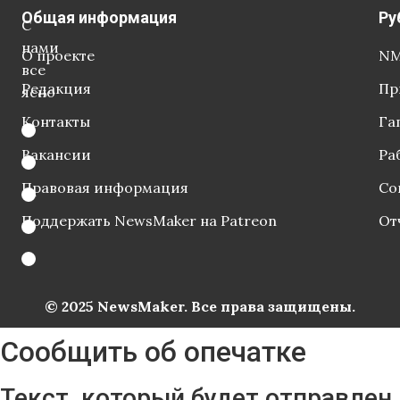
Общая информация
Ру
С
нами
О проекте
NM
все
Редакция
Пр
ясно
Контакты
Га
Вакансии
Ра
Правовая информация
Со
Поддержать NewsMaker на Patreon
От
© 2025 NewsMaker. Все права защищены.
Сообщить об опечатке
Текст, который будет отправлен