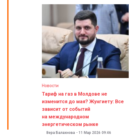
Новости
Тариф на газ в Молдове не
изменится до мая? Жунгиету: Все
зависит от событий
на международном
энергетическом рынке
Вера Балахнова
-
11 Мар 2026
09:46