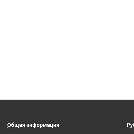
Общая информация
Ру
С