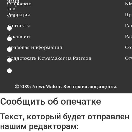
нами
О проекте
NM
все
Редакция
Пр
ясно
Контакты
Га
Вакансии
Ра
Правовая информация
Со
Поддержать NewsMaker на Patreon
От
© 2025 NewsMaker. Все права защищены.
Сообщить об опечатке
Текст, который будет отправлен
нашим редакторам: