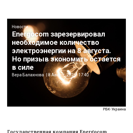
Новости
Energocom зарезервировал
необходимое количество
электроэнергии на 8 августа.
Но призыв экономить остается
в силе
Вера Балахнова
|
8 Август, 2026
17:40
РБК-Украина
Государственная компания Energocom