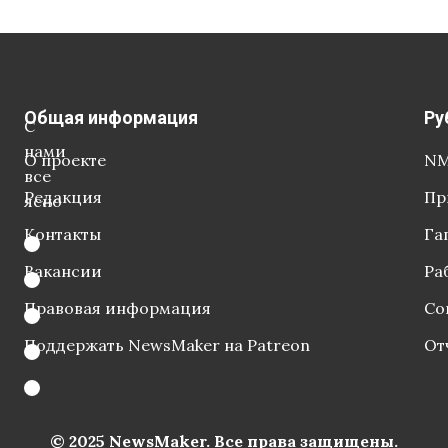
Общая информация
Ру
С
нами
О проекте
NM
все
Редакция
Пр
ясно
Контакты
Га
Вакансии
Ра
Правовая информация
Со
Поддержать NewsMaker на Patreon
От
© 2025 NewsMaker. Все права защищены.