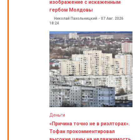
изображение с искаженным
гербом Молдовы
Николай Пахольницкий
-
07 Авг. 2026
18:24
Деньги
«Причина точно не в риэлторах».
Тофан прокомментировал
высокие цены на недвижимость