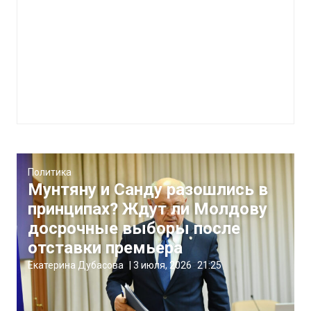
Политика
Мунтяну и Санду разошлись в
принципах? Ждут ли Молдову
досрочные выборы после
отставки премьера
Екатерина Дубасова
|
3 июля, 2026
21:25