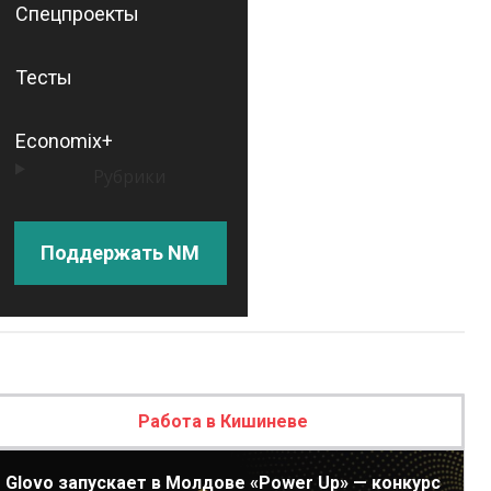
Спецпроекты
Тесты
Economix+
Рубрики
Поддержать NM
Работа в Кишиневе
Glovo запускает в Молдове «Power Up» — конкурс