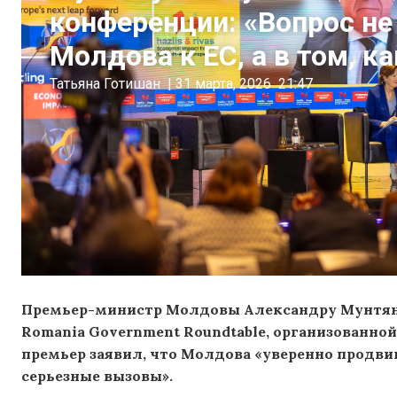
конференции: «Вопрос не
Молдова к ЕС, а в том, к
Татьяна Готишан
|
31 марта, 2026
21:47
Премьер-министр Молдовы Александру Мунтяну
Romania Government Roundtable, организованно
премьер заявил, что Молдова «уверенно продвиг
серьезные вызовы».