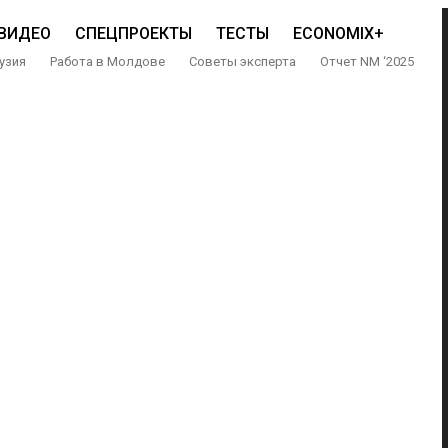
ВИДЕО
СПЕЦПРОЕКТЫ
ТЕСТЫ
ECONOMIX+
узия
Работа в Молдове
Советы эксперта
Отчет NM ‘2025