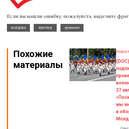
Если вы нашли ошибку, пожалуйста, выделите фраг
,
,
молдова
мунтяну
румыния
Похожие
Новос
(DOC)
материалы
подпи
пров
военн
27 ав
«Пос
мы и
в обо
Молд
Ольг