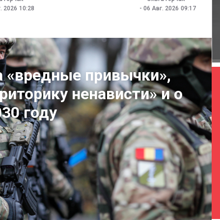
. 2026
10:28
-
06 Авг. 2026
09:17
на «вредные привычки»,
риторику ненависти» и о
30 году