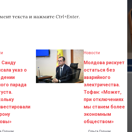
мент текста и нажмите
Ctrl+Enter
.
ти
Новости
 Санду
Молдова рискует
сала указ о
остаться без
едении
аварийного
ого парада
электричества.
густа.
Тофан: «Может,
кольку
при отключениях
нвестировали
мы станем более
рону
экономным
овы»
обществом»
а Горчак
Ольга Горчак