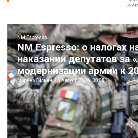
-
06 Авг
NM Espresso
NM Espresso: о налогах 
наказании депутатов за «
модернизации армии к 20
Марина Гильен
|
6 Август, 2026
08:08