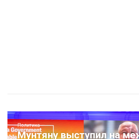
Политика
Мунтяну выступил на м