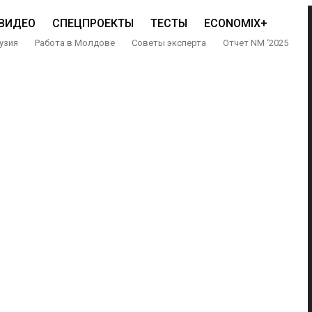
ВИДЕО
СПЕЦПРОЕКТЫ
ТЕСТЫ
ECONOMIX+
узия
Работа в Молдове
Советы эксперта
Отчет NM ‘2025