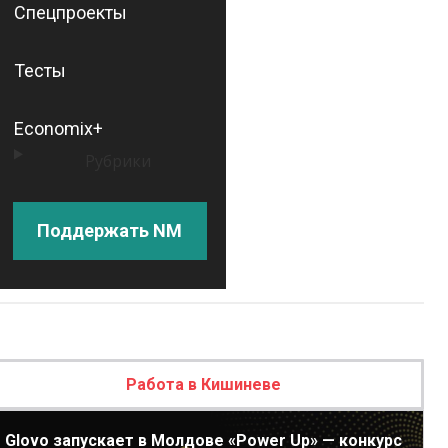
Спецпроекты
Тесты
Economix+
Рубрики
Поддержать NM
Работа в Кишиневе
Glovo запускает в Молдове «Power Up» — конкурс