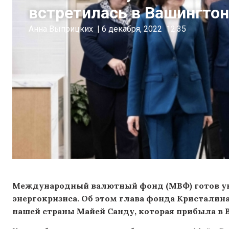
встретилась в Вашингтон
Анна Выприцких
|
6 декабря, 2022
12:35
Международный валютный фонд (МВФ) готов у
энергокризиса. Об этом глава фонда Кристалина
нашей страны Майей Санду, которая прибыла в 