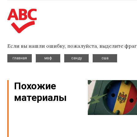
Если вы нашли ошибку, пожалуйста, выделите фраг
,
,
,
главная
мвф
санду
сша
Похожие
материалы