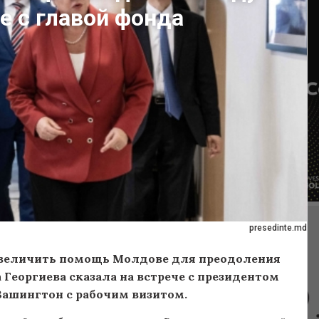
е с главой фонда
presedinte.md
величить помощь Молдове для преодоления
 Георгиева сказала на встрече с президентом
Вашингтон с рабочим визитом.