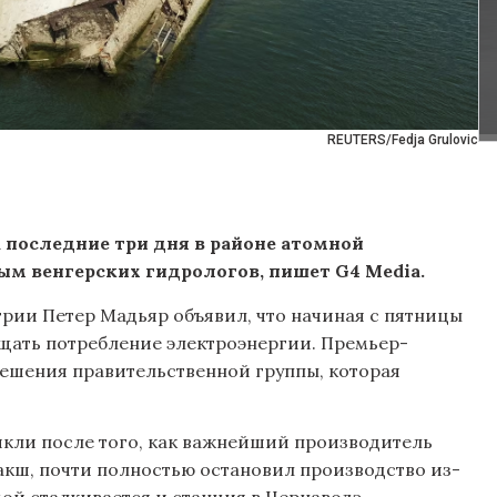
REUTERS/Fedja Grulovic
а последние три дня в районе атомной
ым венгерских гидрологов, пишет G4 Media.
нгрии Петер Мадьяр объявил, что начиная с пятницы
щать потребление электроэнергии. Премьер-
решения правительственной группы, которая
икли после того, как важнейший производитель
акш, почти полностью остановил производство из-
мой сталкивается и станция в Чернаводэ.