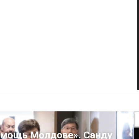
омощь Молдове». Санду