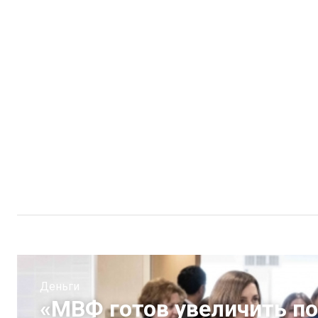
Деньги
«МВФ готов увеличить п