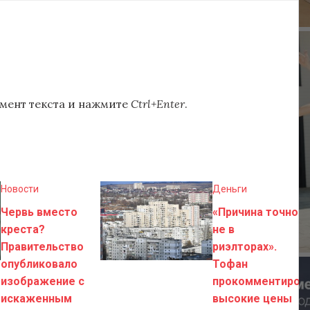
мент текста и нажмите
Ctrl+Enter
.
Новости
Деньги
Червь вместо
«Причина точно
креста?
не в
Правительство
риэлторах».
опубликовало
Тофан
изображение с
прокомментиров
искаженным
высокие цены