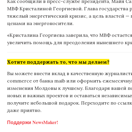
Как сообщили в пресс-службе президента, Майя Сан
МВФ Кристалиной Георгиевой. Глава государства р
тяжелый энергетический кризис, а цель властей —
ценами на энергоносители.
«Кристалина Георгиева заверила, что МВФ остаетс
увеличить помощь для преодоления нынешнего кри
Хотите поддержать то, что мы делаем?
Вы можете внести вклад в качественную журналисти
commerce от банка maib или оформить ежемесячную 
изменения Молдовы к лучшему. Благодаря вашей 
новых и важных проектов и оставаться независимым
получите небольшой подарок. Переходите по ссылке
даже приятно.
Поддержи NewsMaker!