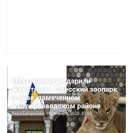
Жизнь
«Мы никому не дарили
животных». Одесский зоопарк
о льве, замеченном
в Штефанводском районе
Вера Балахнова
|
15 января, 2023
13:50