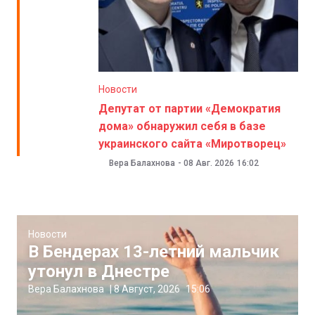
Новости
Депутат от партии «Демократия
дома» обнаружил себя в базе
украинского сайта «Миротворец»
Вера Балахнова
-
08 Авг. 2026
16:02
Новости
В Бендерах 13-летний мальчик
утонул в Днестре
Вера Балахнова
|
8 Август, 2026
15:06