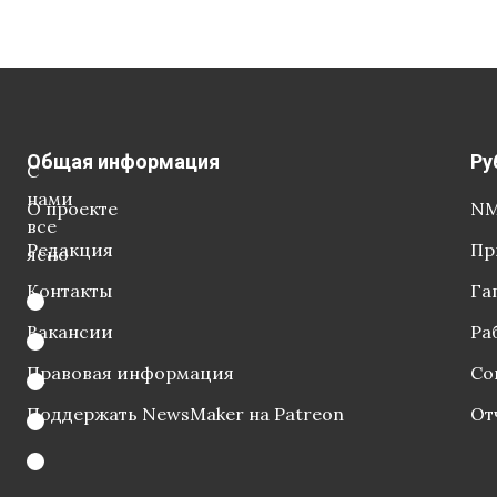
Общая информация
Ру
С
нами
О проекте
NM
все
Редакция
Пр
ясно
Контакты
Га
Вакансии
Ра
Правовая информация
Со
Поддержать NewsMaker на Patreon
От