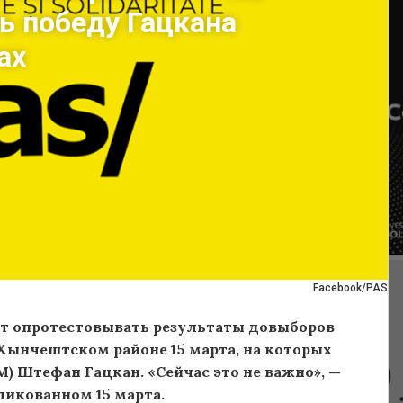
ь победу Гацкана
ах
Facebook/PAS
дет опротестовывать результаты довыборов
Хынчештском районе 15 марта, на которых
) Штефан Гацкан. «Сейчас это не важно», —
ликованном 15 марта.