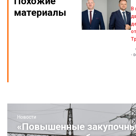
Похожие
В
материалы
д
д
о
Т
-
0
Новости
«Повышенные закупочные