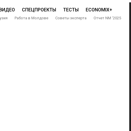
ВИДЕО
СПЕЦПРОЕКТЫ
ТЕСТЫ
ECONOMIX+
узия
Работа в Молдове
Советы эксперта
Отчет NM ‘2025