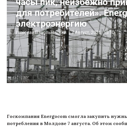
часы пик, неизбежно при
для потребителей». Ener
электроэнергию
Николай Пахольницкий
|
7 Август, 2026
15:10
Госкомпания Energocom смогла закупить нужн
потребления в Молдове 7 августа. Об этом соо