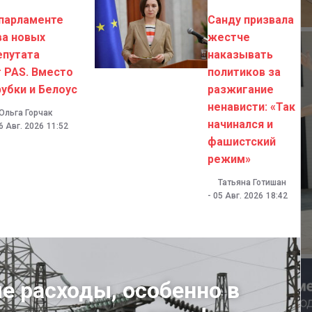
 парламенте
Санду призвала
ва новых
жестче
епутата
наказывать
т PAS. Вместо
политиков за
рубки и Белоус
разжигание
ненависти: «Так
Ольга Горчак
начинался и
6 Авг. 2026
11:52
фашистский
режим»
Татьяна Готишан
-
05 Авг. 2026
18:42
 расходы, особенно в