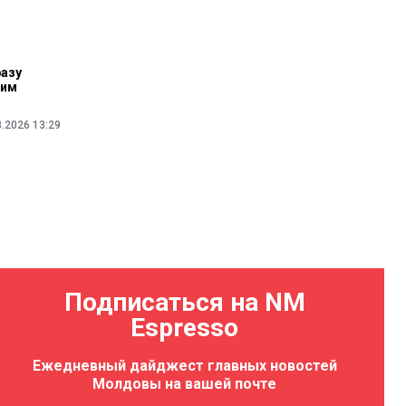
разу
чим
8.2026 13:29
т
Подписаться на NM
т
Espresso
Ежедневный дайджест главных новостей
0:08
Молдовы на вашей почте