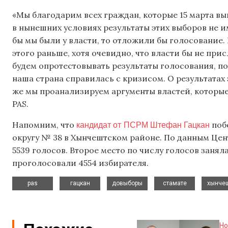
«Мы благодарим всех граждан, которые 15 марта в
в нынешних условиях результаты этих выборов не и
бы мы были у власти, то отложили бы голосование.
этого раньше, хотя очевидно, что власти бы не пр
будем опротестовывать результаты голосования, пот
наша страна справилась с кризисом. О результатах
же мы проанализируем аргументы властей, которые
PAS.
кандидат от ПСРМ Штефан Гацкан
Напомним, что
поб
округу № 38 в Хынчештском районе. По данным Це
5539 голосов. Второе место по числу голосов заняла
проголосовали 4554 избирателя.
,
,
,
,
pas
гацкан
довыборы
стамате
хынче
Но