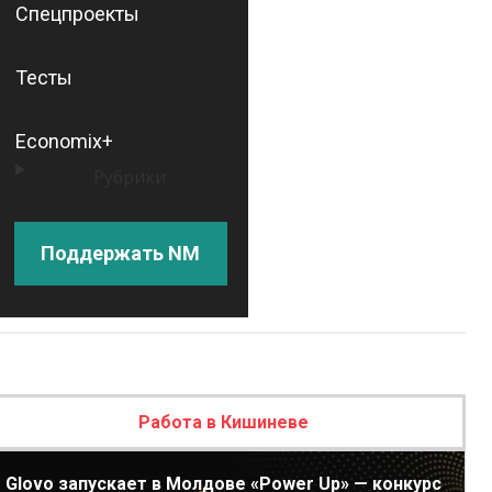
Спецпроекты
Тесты
Economix+
Рубрики
Поддержать NM
Работа в Кишиневе
Glovo запускает в Молдове «Power Up» — конкурс