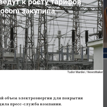
ведут к росту тарифов
gocom закупила
Tudor Mardei / NewsMaker
ый объем электроэнергии для покрытия
бщила пресс-служба компании.