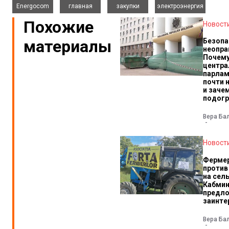
Energocom
главная
закупки
электроэнергия
Похожие
Новост
материалы
Безопа
неопра
Почему
центра
парлам
почти 
и заче
подогр
Вера Ба
Новост
Ферме
против
на сел
Кабмин
предло
заинте
Вера Ба