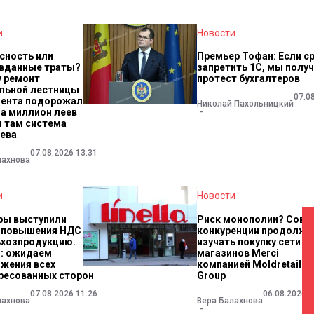
и
Новости
сность или
Премьер Тофан: Если с
вданные траты?
запретить 1С, мы полу
 ремонт
протест бухгалтеров
льной лестницы
07.0
ента подорожал
Николай Пахольницкий
на миллион леев
м там система
ева
07.08.2026 13:31
лахнова
и
Новости
ры выступили
Риск монополии? Сове
 повышения НДС
конкуренции продолжи
ьхозпродукцию.
изучать покупку сети
: ожидаем
магазинов Merci
жения всех
компанией Moldretail
ресованных сторон
Group
07.08.2026 11:26
06.08.2026 2
лахнова
Вера Балахнова