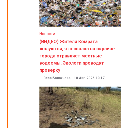
Новости
(ВИДЕО) Жители Комрата
жалуются, что свалка на окраине
города отравляет местные
водоемы. Экологи проводят
проверку
Вера Балахнова
-
10 Авг. 2026
10:17