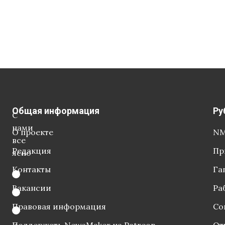
Общая информация
Ру
С
нами
О проекте
NM
все
Редакция
Пр
ясно
Контакты
Га
Вакансии
Ра
Правовая информация
Со