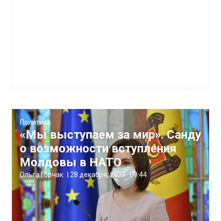
Политика
«Мы выступаем за мир». Санду
о возможности вступления
Молдовы в НАТО
Ольга Горчак
|
28 декабря, 2021
09:44