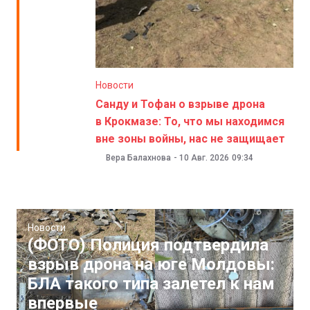
Новости
Санду и Тофан о взрыве дрона
в Крокмазе: То, что мы находимся
вне зоны войны, нас не защищает
Вера Балахнова
-
10 Авг. 2026
09:34
Новости
(ФОТО) Полиция подтвердила
взрыв дрона на юге Молдовы:
БЛА такого типа залетел к нам
впервые