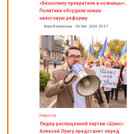
«Бензопилу превратили в ножницы».
Политики обсудили новую
налоговую реформу
Вера Балахнова
-
06 Авг. 2026
20:57
Новости
Лидер распущенной партии «Шанс»
Алексей Лунгу предстанет перед