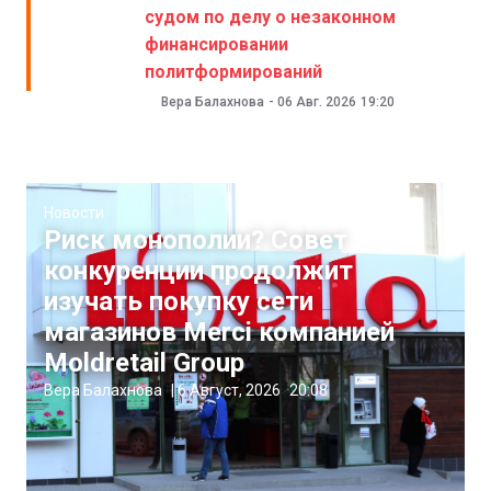
судом по делу о незаконном
финансировании
политформирований
Вера Балахнова
-
06 Авг. 2026
19:20
Новости
Риск монополии? Совет
конкуренции продолжит
изучать покупку сети
магазинов Merci компанией
Moldretail Group
Вера Балахнова
|
6 Август, 2026
20:08