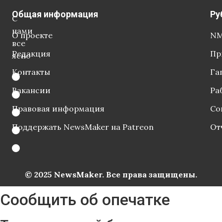
Общая информация
Ру
С
нами
О проекте
NM
все
Редакция
Пр
ясно
Контакты
Га
Вакансии
Ра
Правовая информация
Со
Поддержать NewsMaker на Patreon
От
© 2025 NewsMaker. Все права защищены.
Сообщить об опечатке