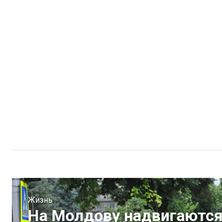
Жизнь
На Молдову надвигаются