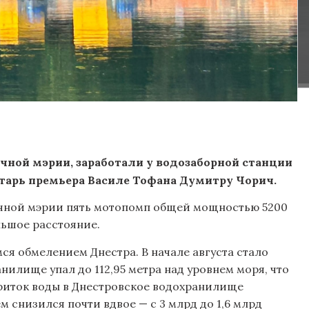
ной мэрии, заработали у водозаборной станции
тарь премьера Василе Тофана Думитру Чорич.
ичной мэрии пять мотопомп общей мощностью 5200
льшое расстояние.
я обмелением Днестра. В начале августа стало
нилище упал до 112,95 метра над уровнем моря, что
риток воды в Днестровское водохранилище
ем снизился почти вдвое — с 3 млрд до 1,6 млрд