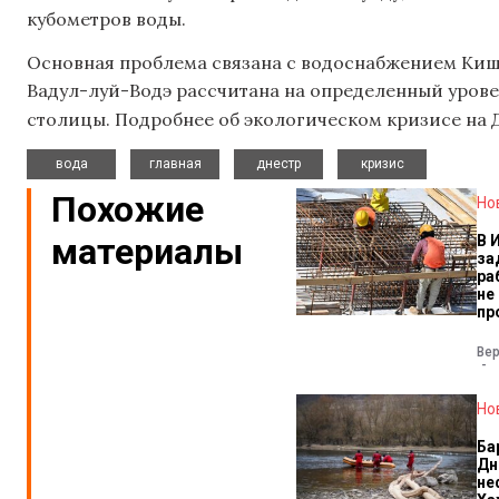
кубометров воды.
Основная проблема связана с водоснабжением Киши
Вадул-луй-Водэ рассчитана на определенный урове
столицы. Подробнее об экологическом кризисе на 
,
,
,
вода
главная
днестр
кризис
Похожие
Но
материалы
В 
за
ра
не
пр
Ве
Но
Ба
Дн
не