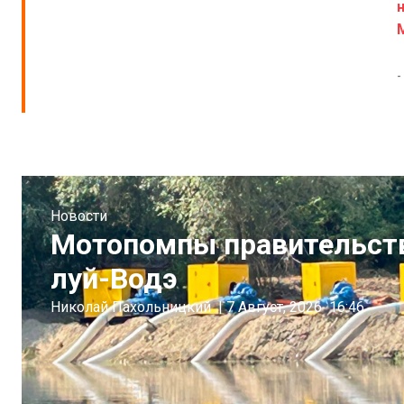
-
Новости
Мотопомпы правительств
луй-Водэ
Николай Пахольницкий
|
7 Август, 2026
16:46