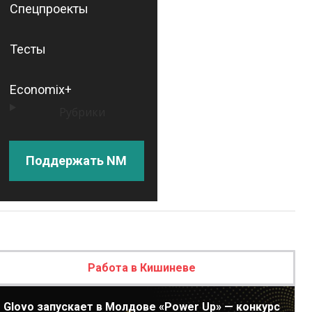
Спецпроекты
Тесты
Economix+
Рубрики
Поддержать NM
Работа в Кишиневе
Glovo запускает в Молдове «Power Up» — конкурс