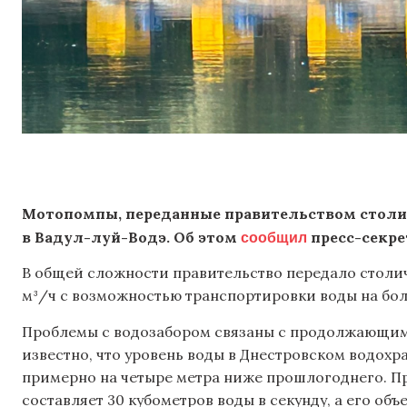
Мотопомпы, переданные правительством столич
сообщил
в Вадул-луй-Водэ. Об этом
пресс-секре
В общей сложности правительство передало стол
м³/ч с возможностью транспортировки воды на бо
Проблемы с водозабором связаны с продолжающимс
известно, что уровень воды в Днестровском водохра
примерно на четыре метра ниже прошлогоднего. П
составляет 30 кубометров воды в секунду, а его объ