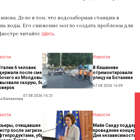
нева. Дело в том, что водозаборная станция в
нь воды. Его снижение могло создать проблемы для
здесь
Днестре читайте
.
вости
Новости
Италии 6 человек
В Кишиневе
держали после смерти
отремонтировали
бочего из Молдовы. Они
улицу на Ботанике
 вызвали скорую, боясь
07.08.2026 16:09
оверок
07.08.2026 16:21
ра Балахнова
вости
Новости
рьеры, очищавшие
Майя Санду поддерж
естр после загрязнения
проведение концерта
фтепродуктами, убрали.
Дня независимости