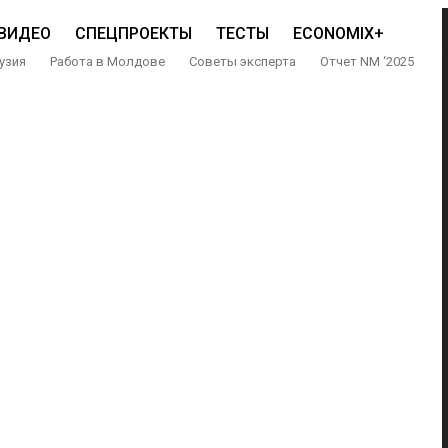
ВИДЕО
СПЕЦПРОЕКТЫ
ТЕСТЫ
ECONOMIX+
узия
Работа в Молдове
Советы эксперта
Отчет NM ‘2025