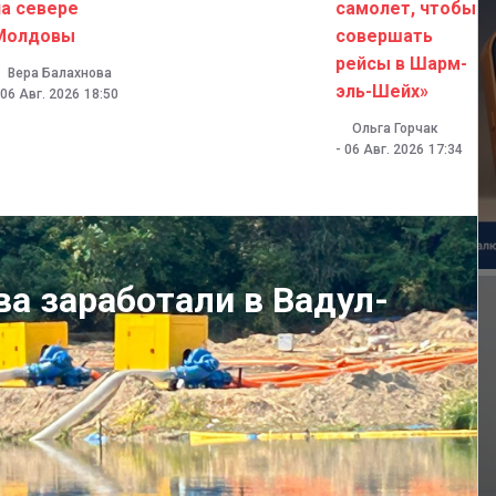
на севере
самолет, чтобы
Молдовы
совершать
рейсы в Шарм-
Вера Балахнова
эль-Шейх»
06 Авг. 2026
18:50
Ольга Горчак
-
06 Авг. 2026
17:34
а заработали в Вадул-