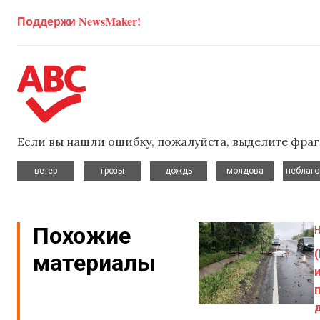
Поддержи NewsMaker!
Если вы нашли ошибку, пожалуйста, выделите фраг
,
,
,
,
ветер
грозы
дождь
молдова
неблаго
Похожие
Н
материалы