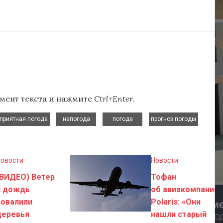
мент текста и нажмите
Ctrl+Enter
.
,
,
,
приятная погода
непогода
погода
прогноз погоды
овости
Новости
(ВИДЕО) Ветер
Тофан
и дождь
об авиакомпании
повалили
Polaris: «Они
деревья
нашли старый