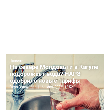
Новости
На севере Молдовы и в Кагуле
подорожает вода? НАРЭ
одобрило новые тарифы
Вера Балахнова
|
16 июня, 2026
12:52