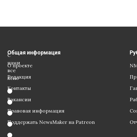
Общая информация
Ру
С
нами
О проекте
NM
все
Редакция
Пр
ясно
Контакты
Га
Вакансии
Ра
Правовая информация
Со
Поддержать NewsMaker на Patreon
От