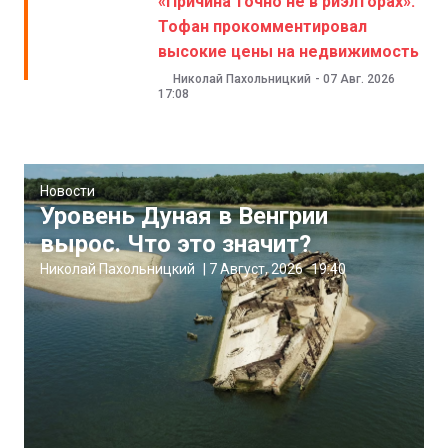
«Причина точно не в риэлторах».
Тофан прокомментировал
высокие цены на недвижимость
Николай Пахольницкий
-
07 Авг. 2026
17:08
Новости
Уровень Дуная в Венгрии
вырос. Что это значит?
Николай Пахольницкий
|
7 Август, 2026
19:40