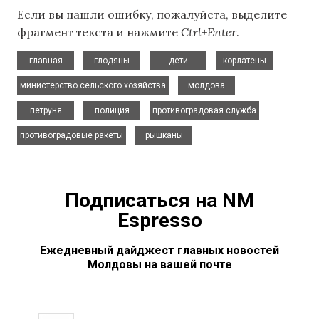
Если вы нашли ошибку, пожалуйста, выделите
фрагмент текста и нажмите
Ctrl+Enter
.
,
,
,
,
главная
глодяны
дети
корлатены
,
,
министерство сельского хозяйства
молдова
,
,
,
петруня
полиция
противоградовая служба
,
противоградовые ракеты
рышканы
Подписаться на NM
Espresso
Ежедневный дайджест главных новостей
Молдовы на вашей почте