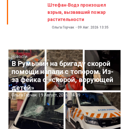
Штефан-Водэ произошел
взрыв, вызвавший пожар
растительности
Ольга Горчак
-
09 Авг. 2026
13:35
Новости
В Румынии на бригаду скорой
помощи напали с топором. Из-
за фейка о «скорой, ворующей
детей»
Ольга Горчак
|
9 Август, 2026
14:39