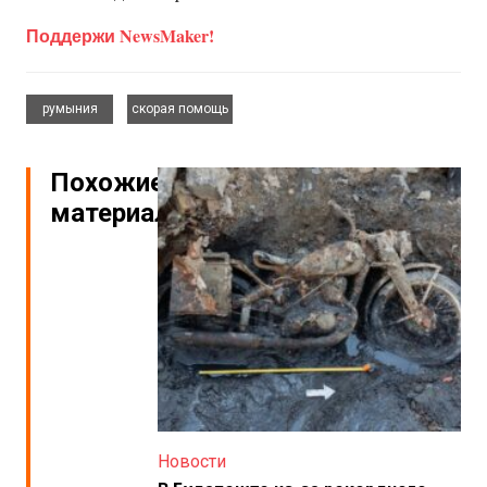
Поддержи NewsMaker!
,
румыния
скорая помощь
Похожие
материалы
Новости