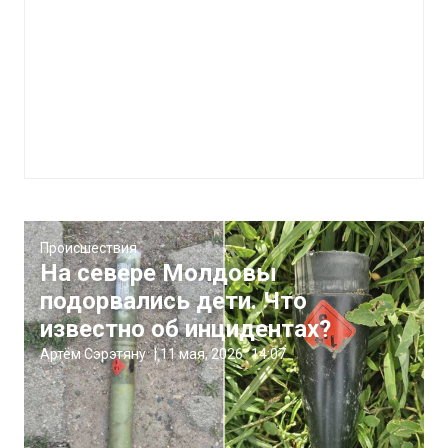
Происшествия
На севере Молдовы
подорвались дети. Что
известно об инцидентах?
Артём Сэрэтяну
|
11 мая, 2026
14:07