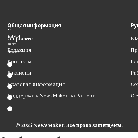
Общая информация
Ру
С
нами
О проекте
NM
все
Редакция
Пр
ясно
Контакты
Га
Вакансии
Ра
Правовая информация
Со
Поддержать NewsMaker на Patreon
От
© 2025 NewsMaker. Все права защищены.