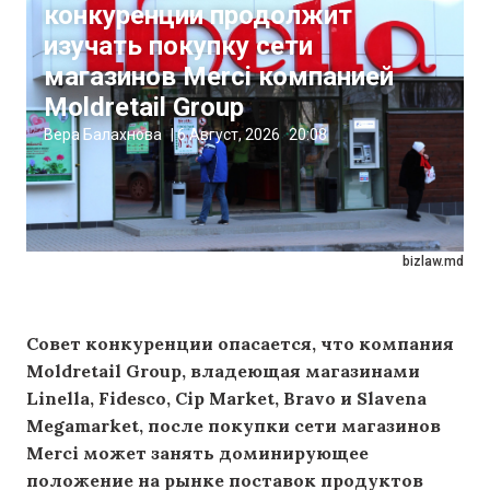
конкуренции продолжит
изучать покупку сети
магазинов Merci компанией
Moldretail Group
Вера Балахнова
|
6 Август, 2026
20:08
bizlaw.md
Совет конкуренции опасается, что компания
Moldretail Group, владеющая магазинами
Linella, Fidesco, Cip Market, Bravo и Slavena
Megamarket, после покупки сети магазинов
Merci может занять доминирующее
положение на рынке поставок продуктов