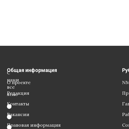
Общая информация
Ру
С
нами
О проекте
NM
все
Редакция
Пр
ясно
Контакты
Га
Вакансии
Ра
Правовая информация
Со