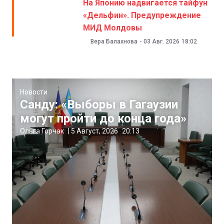
На Японию надвигается тайфун
«Дельфин». Предупреждение
МИД Молдовы
Вера Балахнова
-
03 Авг. 2026
18:02
Новости
Санду: «Выборы в Гагаузии
могут пройти до конца года»
Ольга Горчак
|
5 Август, 2026
20:13