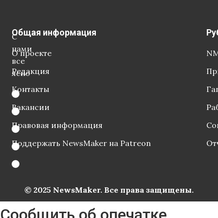
Общая информация
Ру
С
нами
О проекте
NM
все
Редакция
Пр
ясно
Контакты
Га
Вакансии
Ра
Правовая информация
Со
Поддержать NewsMaker на Patreon
От
© 2025 NewsMaker. Все права защищены.
Сообщить об опечатке