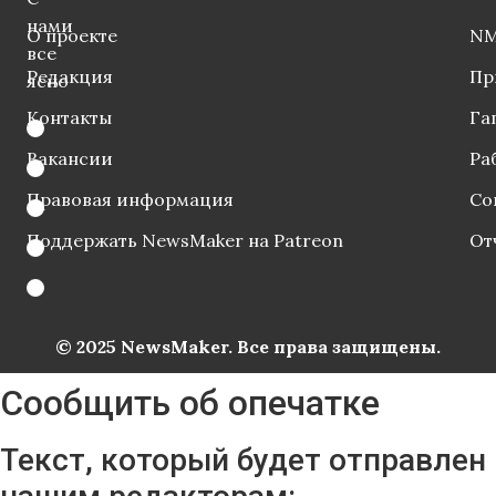
нами
О проекте
NM
все
Редакция
Пр
ясно
Контакты
Га
Вакансии
Ра
Правовая информация
Со
Поддержать NewsMaker на Patreon
От
© 2025 NewsMaker. Все права защищены.
Сообщить об опечатке
Текст, который будет отправлен