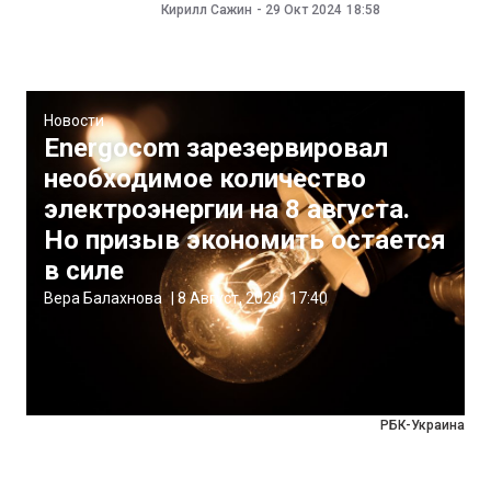
Кирилл Сажин
-
29 Окт 2024
18:58
Новости
Energocom зарезервировал
необходимое количество
электроэнергии на 8 августа.
Но призыв экономить остается
в силе
Вера Балахнова
|
8 Август, 2026
17:40
РБК-Украина