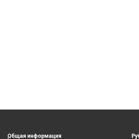
Общая информация
Ру
С