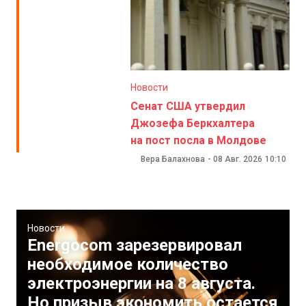
Новости
Сенат США утвердил
Джозефа Беркхалтера
на пост посла в Молдове
Вера Балахнова
-
08 Авг. 2026
10:10
Новости
Energocom зарезервировал
необходимое количество
электроэнергии на 8 августа.
Но призыв экономить остается