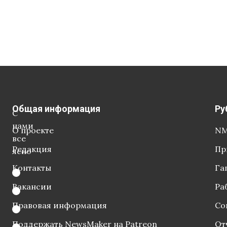
Общая информация
Ру
С
нами
О проекте
NM
все
Редакция
Пр
ясно
Контакты
Га
Вакансии
Ра
Правовая информация
Со
Поддержать NewsMaker на Patreon
От