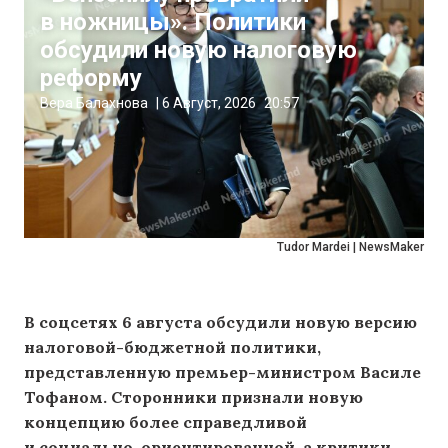
в ножницы». Политики
обсудили новую налоговую
реформу
Вера Балахнова
|
6 Август, 2026
20:57
Tudor Mardei | NewsMaker
В соцсетях 6 августа обсудили новую версию
налоговой-бюджетной политики,
представленную премьер-министром Василе
Тофаном. Сторонники признали новую
концепцию более справедливой
и социально-ориентированной, а критики