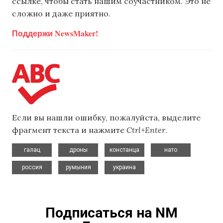
ссылке, чтобы стать нашим соучастником. Это не
сложно и даже приятно.
Поддержи NewsMaker!
Если вы нашли ошибку, пожалуйста, выделите
фрагмент текста и нажмите
Ctrl+Enter
.
,
,
,
,
галац
дроны
констанца
нато
,
,
россия
румыния
украина
Подписаться на NM