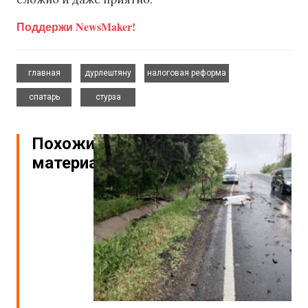
Поддержи NewsMaker!
,
,
,
главная
дурлештяну
налоговая реформа
,
спатарь
стурза
Похожие
материалы