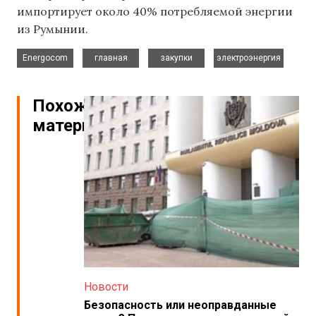
импортирует около 40% потребляемой энергии
из Румынии.
,
,
,
Energocom
главная
закупки
электроэнергия
Похожие
материалы
Новости
Безопасность или неоправданные