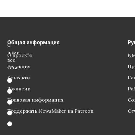
Общая информация
Ру
С
нами
О проекте
NM
все
Редакция
Пр
ясно
Контакты
Га
Вакансии
Ра
Правовая информация
Со
Поддержать NewsMaker на Patreon
От