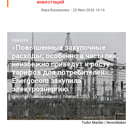
инвестиций
Вера Балахнова
-
23 Июл 2026
14:16
Новости
«Повышенные закупочные
расходы, особенно в часы пик,
неизбежно приведут к росту
тарифов для потребителей».
Energocom закупила
электроэнергию
Николай Пахольницкий
|
7 Август, 2026
15:10
Tudor Mardei / NewsMaker