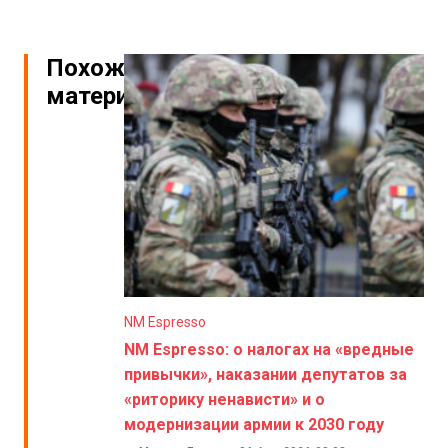
Похожие
материалы
NM Espresso
NM Espresso: о налогах на «вредные
привычки», наказании депутатов за
«риторику ненависти» и о
модернизации армии к 2030 году