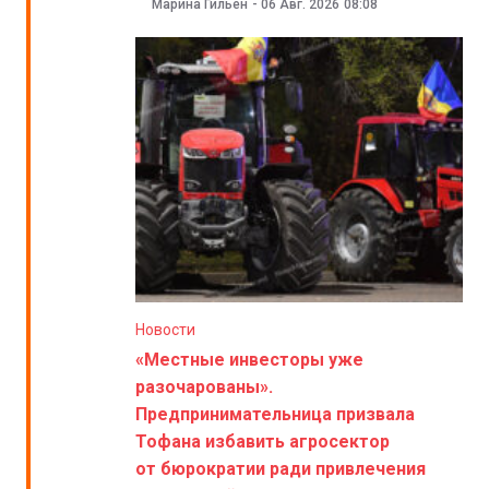
Марина Гильен
-
06 Авг. 2026
08:08
Новости
«Местные инвесторы уже
разочарованы».
Предпринимательница призвала
Тофана избавить агросектор
от бюрократии ради привлечения