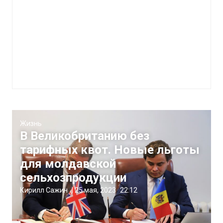
Жизнь
В Великобританию без
тарифных квот. Новые льготы
для молдавской
сельхозпродукции
Кирилл Сажин
|
25 мая, 2023
22:12