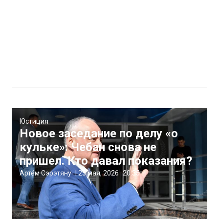
Юстиция
Новое заседание по делу «о
кульке»: Чебан снова не
пришел. Кто давал показания?
Артём Сэрэтяну
|
25 мая, 2026
20:35