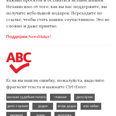
важных проектов и оставаться независимыми.
Независимо от того, как вы нас поддержите, вы
получите небольшой подарок. Переходите по
ссылке, чтобы стать нашим соучастником. Это не
сложно и даже приятно.
Поддержи NewsMaker!
Если вы нашли ошибку, пожалуйста, выделите
фрагмент текста и нажмите
Ctrl+Enter
.
,
,
,
высшая судебная палата
главная
дело кулек
,
,
,
,
дело о кульке
додон
игорь додон
ион чебан
,
,
,
кишинев
кулек
молдова