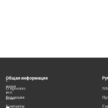
Общая информация
Ру
С
нами
О проекте
NM
все
Редакция
Пр
ясно
Контакты
Га