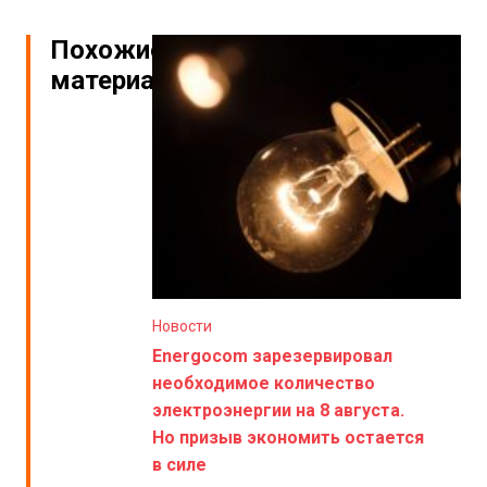
Похожие
материалы
Новости
Energocom зарезервировал
необходимое количество
электроэнергии на 8 августа.
Но призыв экономить остается
в силе