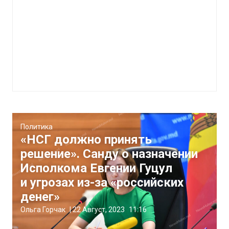
Политика
«НСГ должно принять
решение». Санду о назначении
Исполкома Евгении Гуцул
и угрозах из-за «российских
денег»
Ольга Горчак
|
22 Август, 2023
11:16