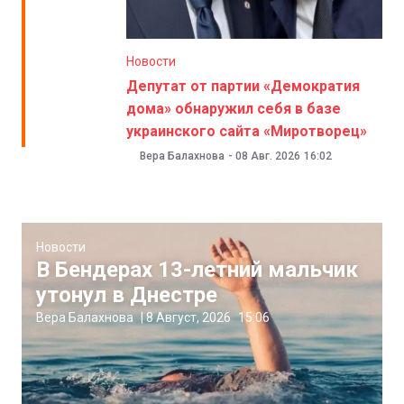
Новости
Депутат от партии «Демократия
дома» обнаружил себя в базе
украинского сайта «Миротворец»
Вера Балахнова
-
08 Авг. 2026
16:02
Новости
В Бендерах 13-летний мальчик
утонул в Днестре
Вера Балахнова
|
8 Август, 2026
15:06