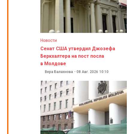
Новости
Сенат США утвердил Джозефа
Беркхалтера на пост посла
в Молдове
Вера Балахнова
-
08 Авг. 2026
10:10