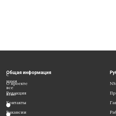
Общая информация
Ру
С
нами
О проекте
NM
все
Редакция
Пр
ясно
Контакты
Га
Вакансии
Ра