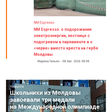
NM Espresso
NM Espresso: о подорожании
электроэнергии, лестнице с
подогревом в парламенте и о
«черве» вместо креста на гербе
Молдовы
Марина Гильен
-
08 Авг. 2026
08:08
Новости
Школьники из Молдовы
завоевали три медали
на Международной олимпиаде