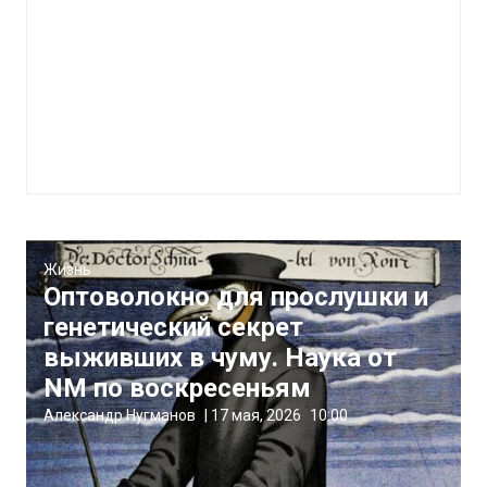
Жизнь
Оптоволокно для прослушки и
генетический секрет
выживших в чуму. Наука от
NM по воскресеньям
Александр Нугманов
|
17 мая, 2026
10:00