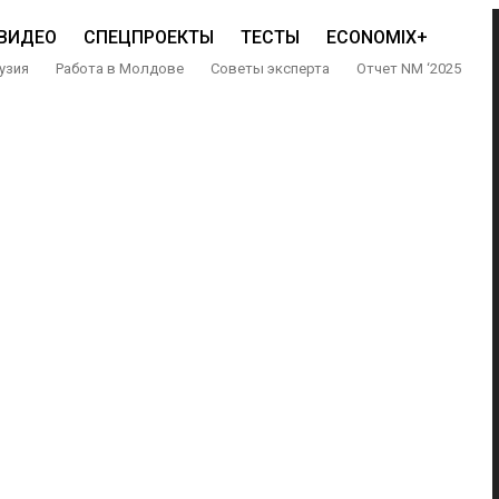
ВИДЕО
СПЕЦПРОЕКТЫ
ТЕСТЫ
ECONOMIX+
узия
Работа в Молдове
Советы эксперта
Отчет NM ‘2025