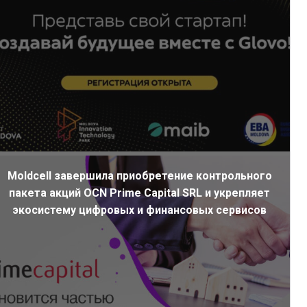
Moldcell завершила приобретение контрольного
пакета акций OCN Prime Capital SRL и укрепляет
экосистему цифровых и финансовых сервисов