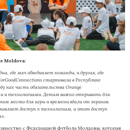
e Moldova:
на, где мяч объединяет команды, и другая, где
rGoodConnections стартовала в Республике
оду как часть обязательства Orange
и и технологиями. Детям важно открывать для
том место для игры и времени вдали от экранов.
тавляет доступ к технологиям, и этот доступ
».
овместно с Федерацией футбола Молдовы, которая