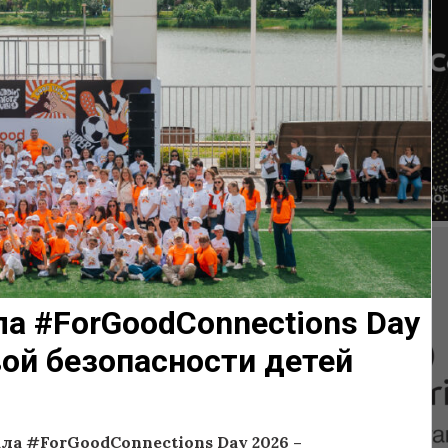
ла #ForGoodConnections Day
ой безопасности детей
ла #ForGoodConnections Day 2026 –