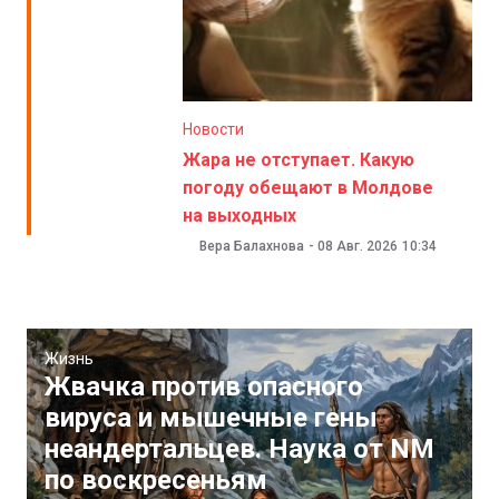
Новости
Жара не отступает. Какую
погоду обещают в Молдове
на выходных
Вера Балахнова
-
08 Авг. 2026
10:34
Жизнь
Жвачка против опасного
вируса и мышечные гены
неандертальцев. Наука от NM
по воскресеньям