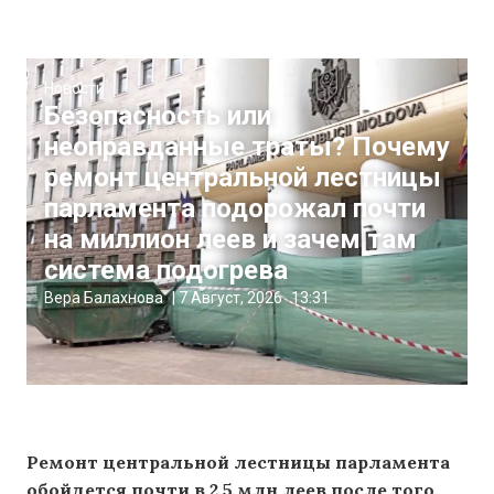
Новости
Безопасность или
неоправданные траты? Почему
ремонт центральной лестницы
парламента подорожал почти
на миллион леев и зачем там
система подогрева
Вера Балахнова
|
7 Август, 2026
13:31
Ремонт центральной лестницы парламента
обойдется почти в 2,5 млн леев после того,