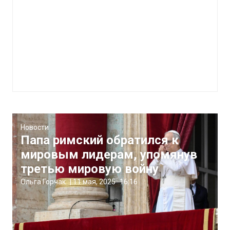
Новости
Папа римский обратился к
мировым лидерам, упомянув
третью мировую войну
Ольга Горчак
|
11 мая, 2025
16:16