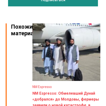
Похожие
материалы
NM Espresso
NM Espresso: Обмелевший Дунай
«добрался» до Молдовы, фермеры
заявили о новой катастрофе, в