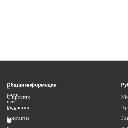
Общая информация
Ру
С
нами
О проекте
NM
все
Редакция
Пр
ясно
Контакты
Га