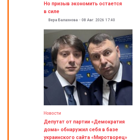
Но призыв экономить остается
в силе
Вера Балахнова
-
08 Авг. 2026
17:40
Новости
Депутат от партии «Демократия
дома» обнаружил себя в базе
украинского сайта «Миротворец»