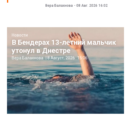
Вера Балахнова
-
08 Авг. 2026
16:02
Новости
В Бендерах 13-летний мальчик
утонул в Днестре
Вера Балахнова
|
8 Август, 2026
15:06