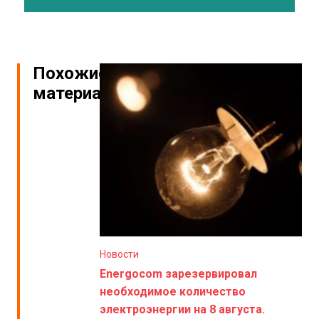
Похожие
материалы
Новости
Energocom зарезервировал
необходимое количество
электроэнергии на 8 августа.