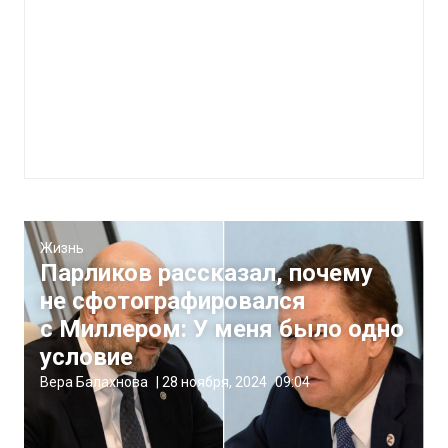
Жизнь
Парликов рассказал, почему
не сфотографировался
с Миллером: У меня было одно
условие
Вера Балахнова
|
28 ноября, 2024
09:04