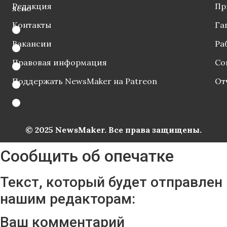
Редакция
Пр
ясно
Контакты
Га
Вакансии
Ра
Правовая информация
Со
Поддержать NewsMaker на Patreon
От
© 2025 NewsMaker. Все права защищены.
Сообщить об опечатке
Текст, который будет отправлен
нашим редакторам:
Ваш комментарий