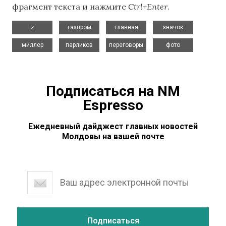
фрагмент текста и нажмите
Ctrl+Enter
.
,
,
,
,
z
газпром
главная
значок
,
,
,
миллер
парликов
переговоры
фото
Подписаться на NM
Espresso
Ежедневный дайджест главных новостей
Молдовы на вашей почте