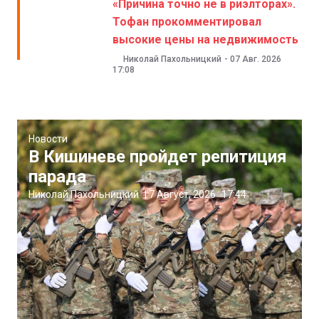
«Причина точно не в риэлторах».
Тофан прокомментировал
высокие цены на недвижимость
Николай Пахольницкий
-
07 Авг. 2026
17:08
Новости
В Кишиневе пройдет репитиция
парада
Николай Пахольницкий
|
7 Август, 2026
17:44