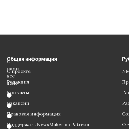
Общая информация
Ру
С
нами
О проекте
NM
все
Редакция
Пр
ясно
Контакты
Га
Вакансии
Ра
Правовая информация
Со
Поддержать NewsMaker на Patreon
От