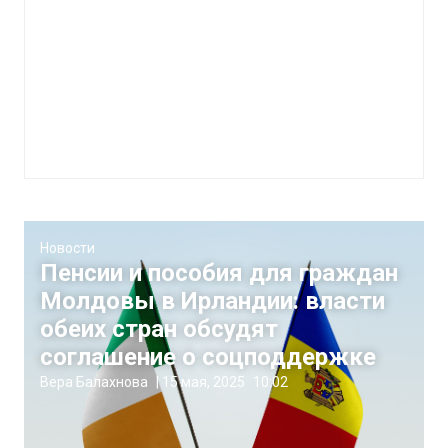
Новости
Пенсии и пособия для граждан
Молдовы в Ирландии: власти
обеих стран обсудят
соглашение о соцподдержке
Вера Балахнова
|
15 мая, 2025
10:02