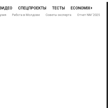
ВИДЕО
СПЕЦПРОЕКТЫ
ТЕСТЫ
ECONOMIX+
узия
Работа в Молдове
Советы эксперта
Отчет NM ‘2025