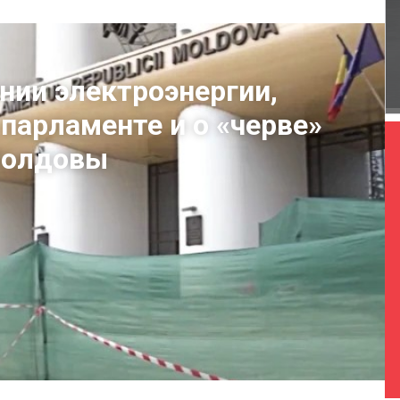
нии электроэнергии,
 парламенте и о «черве»
 Молдовы