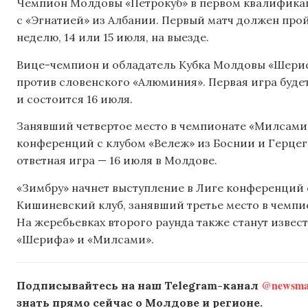
Чемпион Молдовы «Петрокуб» в первом квалифика
с «Эгнатией» из Албании. Первый матч должен прой
неделю, 14 или 15 июля, на выезде.
Вице-чемпион и обладатель Кубка Молдовы «Шериф
против словенского «Алюминия». Первая игра буде
и состоится 16 июля.
Занявший четвертое место в чемпионате «Милсами
конференций с клубом «Вележ» из Боснии и Герцег
ответная игра — 16 июля в Молдове.
«Зимбру» начнет выступление в Лиге конференций 
Кишиневский клуб, занявший третье место в чемпио
На жеребьевках второго раунда также станут изве
«Шерифа» и «Милсами».
@newsmak
Подписывайтесь на наш Telegram-канал
знать прямо сейчас о Молдове и регионе.