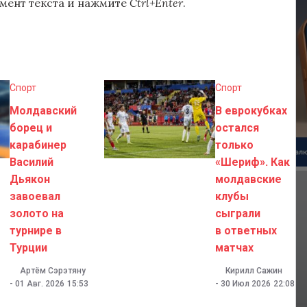
мент текста и нажмите
Ctrl+Enter
.
Спорт
Спорт
Молдавский
В еврокубках
борец и
остался
карабинер
только
Василий
«Шериф». Как
Дьякон
молдавские
завоевал
клубы
золото на
сыграли
турнире в
в ответных
Турции
матчах
Артём Сэрэтяну
Кирилл Сажин
-
01 Авг. 2026
15:53
-
30 Июл 2026
22:08