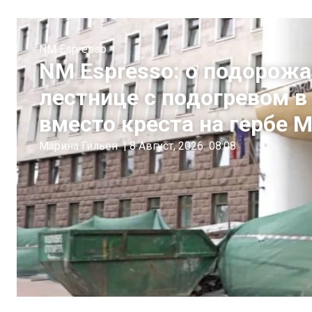
NM Espresso
NM Espresso: о подорожа
лестнице с подогревом в
вместо креста на гербе
Марина Гильен
|
8 Август, 2026
08:08