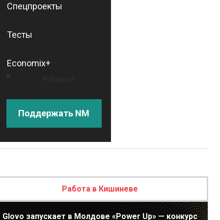
Спецпроекты
Тесты
Economix+
Рубрики
Поддержать NM
Работа в Кишиневе
Glovo запускает в Молдове «Power Up» — конкурс