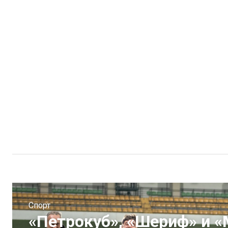
Спорт
«Петрокуб», «Шериф» и 