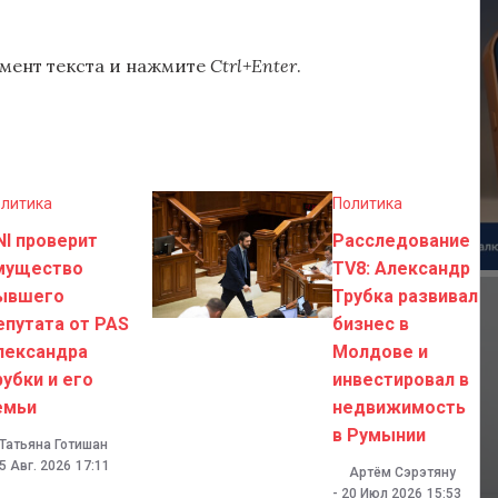
мент текста и нажмите
Ctrl+Enter
.
литика
Политика
NI проверит
Расследование
мущество
TV8: Александр
ывшего
Трубка развивал
епутата от PAS
бизнес в
лександра
Молдове и
рубки и его
инвестировал в
емьи
недвижимость
в Румынии
Татьяна Готишан
5 Авг. 2026
17:11
Артём Сэрэтяну
-
20 Июл 2026
15:53