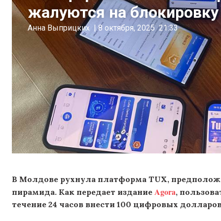
жалуются на блокировку
Анна Выприцких
|
8 октября, 2025
21:33
В Молдове рухнула
платформа TUX, предполож
Agora
пирамида. Как передает издание
, пользов
течение 24 часов
внести 100 цифровых долларов