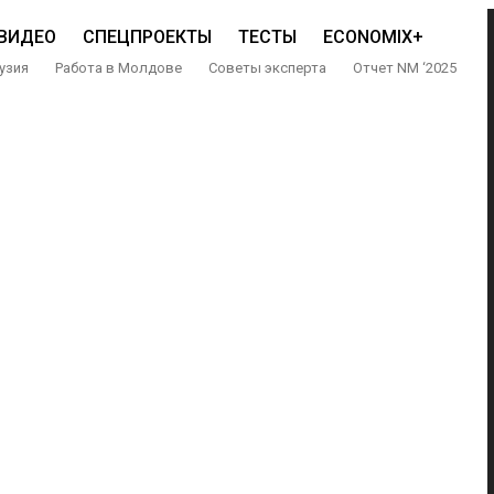
ВИДЕО
СПЕЦПРОЕКТЫ
ТЕСТЫ
ECONOMIX+
узия
Работа в Молдове
Советы эксперта
Отчет NM ‘2025