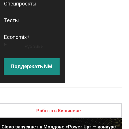
Спецпроекты
Тесты
Economix+
Рубрики
Поддержать NM
Работа в Кишиневе
Glovo запускает в Молдове «Power Up» — конкурс