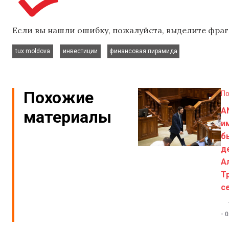
Если вы нашли ошибку, пожалуйста, выделите фраг
,
,
tux moldova
инвестиции
финансовая пирамида
Похожие
По
A
материалы
и
б
д
А
Т
с
-
0