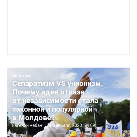
Политика
Сепаратизм VS унионизм.
Почему идея отказа
от независимости стала
законной и популярной
в Молдове?
Евгений Чебан
|
14 февраля, 2023
09:09