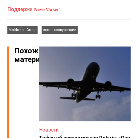
Поддержи NewsMaker!
,
Moldretail Group
совет конкуренции
Похожие
материалы
Новости
Тофан об авиакомпании Polaris: «Они