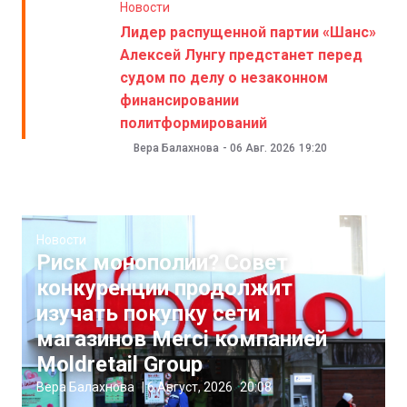
Новости
Лидер распущенной партии «Шанс»
Алексей Лунгу предстанет перед
судом по делу о незаконном
финансировании
политформирований
Вера Балахнова
-
06 Авг. 2026
19:20
Новости
Риск монополии? Совет
конкуренции продолжит
изучать покупку сети
магазинов Merci компанией
Moldretail Group
Вера Балахнова
|
6 Август, 2026
20:08