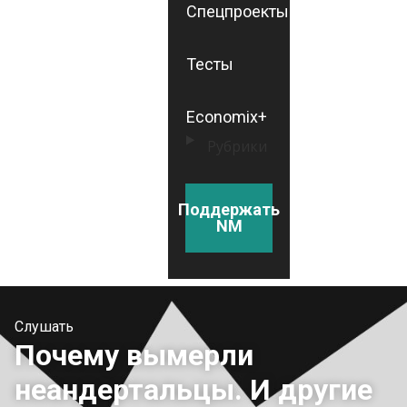
Спецпроекты
Тесты
Economix+
Рубрики
Поддержать
NM
Слушать
Почему вымерли
неандертальцы. И другие