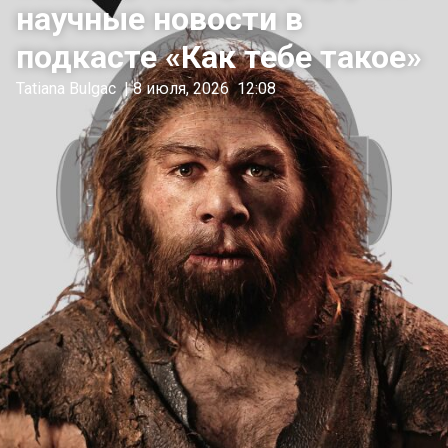
научные новости в
подкасте «Как тебе такое»
Tatiana Bulgac
|
8 июля, 2026
12:08