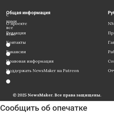
Общая информация
Ру
С
нами
О проекте
NM
все
Редакция
Пр
ясно
Контакты
Га
Вакансии
Ра
Правовая информация
Со
Поддержать NewsMaker на Patreon
От
© 2025 NewsMaker. Все права защищены.
Сообщить об опечатке