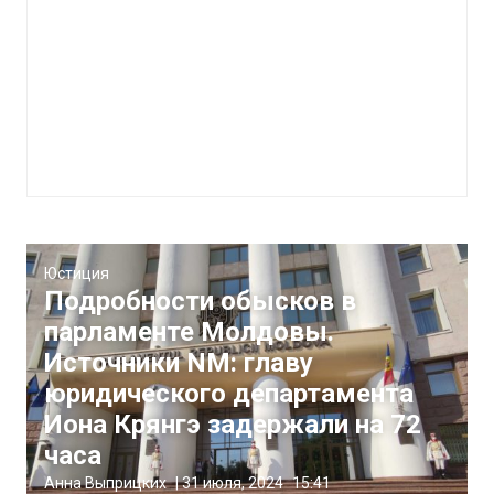
Юстиция
Подробности обысков в
парламенте Молдовы.
Источники NM: главу
юридического департамента
Иона Крянгэ задержали на 72
часа
Анна Выприцких
|
31 июля, 2024
15:41