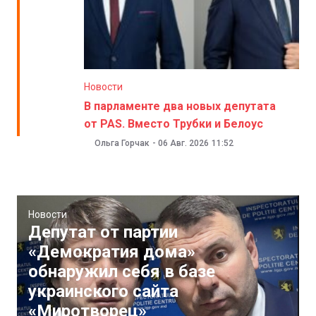
Новости
В парламенте два новых депутата
от PAS. Вместо Трубки и Белоус
Ольга Горчак
-
06 Авг. 2026
11:52
Новости
Депутат от партии
«Демократия дома»
обнаружил себя в базе
украинского сайта
«Миротворец»