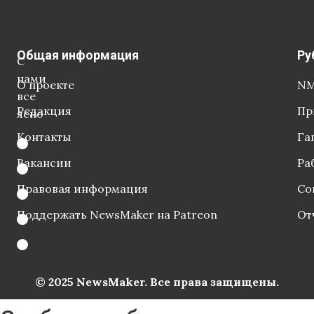
Общая информация
Ру
С
нами
О проекте
NM
все
Редакция
Пр
ясно
Контакты
Га
Вакансии
Ра
Правовая информация
Со
Поддержать NewsMaker на Patreon
От
© 2025 NewsMaker. Все права защищены.