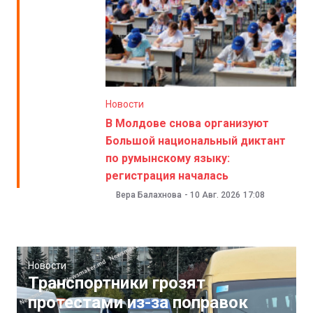
Новости
В Молдове снова организуют
Большой национальный диктант
по румынскому языку:
регистрация началась
Вера Балахнова
-
10 Авг. 2026
17:08
Новости
Транспортники грозят
протестами из-за поправок