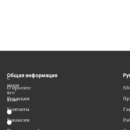
Общая информация
Ру
С
нами
О проекте
NM
все
Редакция
Пр
ясно
Контакты
Га
Вакансии
Ра