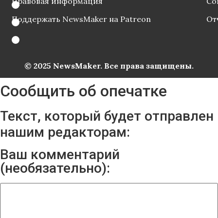
Правовая информация
Со
Поддержать NewsMaker на Patreon
От
© 2025 NewsMaker. Все права защищены.
Сообщить об опечатке
Текст, который будет отправлен
нашим редакторам:
Ваш комментарий
(необязательно):