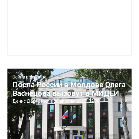
Война в Украине
Посла России в Молдове Олега
Васнецова вызовут в МИДЕИ
Денис Дерменжи
|
20 апреля, 2022
22:39