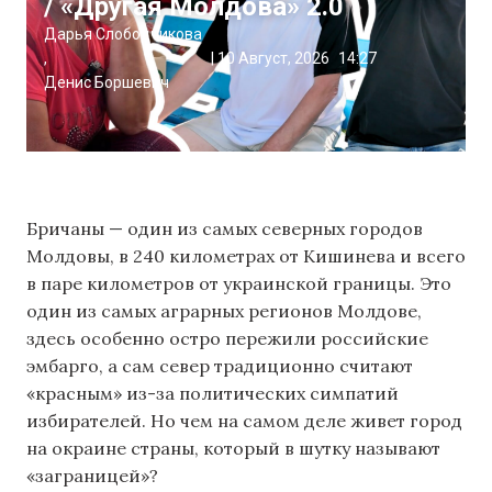
/ «Другая Молдова» 2.0
Дарья Слободчикова
,
|
10 Август, 2026
14:27
Денис Боршевич
Бричаны — один из самых северных городов
Молдовы, в 240 километрах от Кишинева и всего
в паре километров от украинской границы. Это
один из самых аграрных регионов Молдове,
здесь особенно остро пережили российские
эмбарго, а сам север традиционно считают
«красным» из-за политических симпатий
избирателей. Но чем на самом деле живет город
на окраине страны, который в шутку называют
«заграницей»?