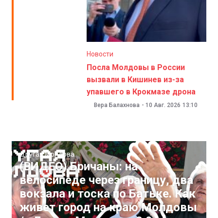
Новости
Посла Молдовы в России
вызвали в Кишинев из-за
упавшего в Крокмазе дрона
Вера Балахнова
-
10 Авг. 2026
13:10
Другая Молдова
(ВИДЕО) Бричаны: на
велосипеде через границу, два
вокзала и тоска по Батьке. Как
живет город на краю Молдовы