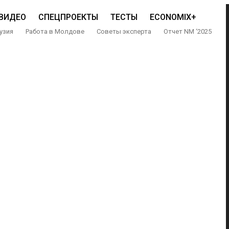
ВИДЕО
СПЕЦПРОЕКТЫ
ТЕСТЫ
ECONOMIX+
узия
Работа в Молдове
Советы эксперта
Отчет NM ‘2025