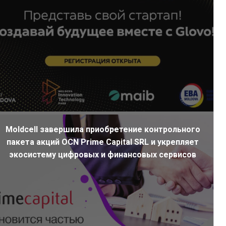
Moldcell завершила приобретение контрольного
пакета акций OCN Prime Capital SRL и укрепляет
экосистему цифровых и финансовых сервисов