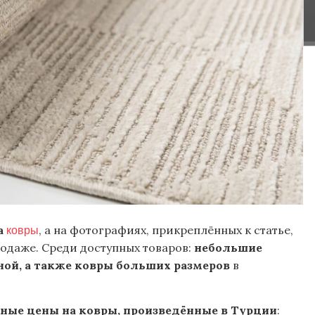
ковры
а
, а на фотографиях, прикреплённых к статье,
родаже. Среди доступных товаров:
небольшие
ной, а также ковры больших размеров
в
ные цены на ковры, произведённые в Турции
: