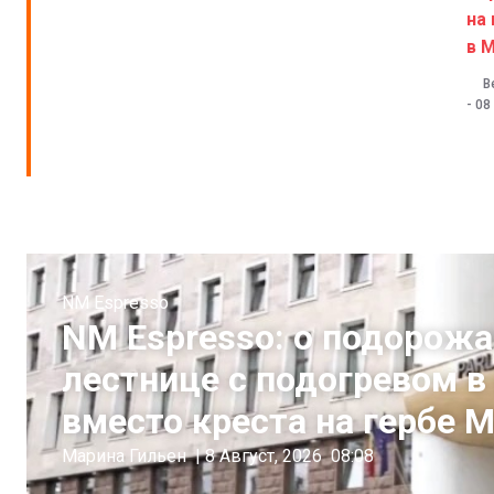
на 
в 
В
-
08
NM Espresso
NM Espresso: о подорожа
лестнице с подогревом в
вместо креста на гербе
Марина Гильен
|
8 Август, 2026
08:08