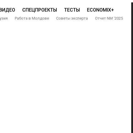
ВИДЕО
СПЕЦПРОЕКТЫ
ТЕСТЫ
ECONOMIX+
узия
Работа в Молдове
Советы эксперта
Отчет NM ‘2025