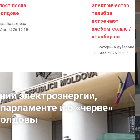
пост посла
электричество,
Молдове
талибов
встречают
ера Балахнова
хлебом-солью /
 Авг. 2026
10:10
«Разборка»
Екатерина дубасова
-
08 Авг. 2026
10:07
нии электроэнергии,
 парламенте и о «черве»
 Молдовы