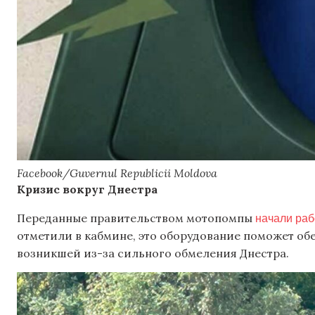
Facebook/Guvernul Republicii Moldova
Кризис вокруг Днестра
начали ра
Переданные правительством мотопомпы
отметили в кабмине, это оборудование поможет об
возникшей из-за сильного обмеления Днестра.