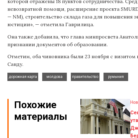
которой отражены 18 пунктов сотрудничества. Сре
невозвратной помощи, расширение проекта SMURD
— NM), строительство склада газа для повышения 
юстиции», — отметила Гаврилица.
Она также добавила, что глава минпросвета Анато
признании документов об образовании.
Отметим, оба чиновника были 23 ноября с визитом
Санду.
,
,
,
дорожная карта
молдова
правительство
румыния
Похожие
Нов
Се
материалы
ут
Дж
Бе