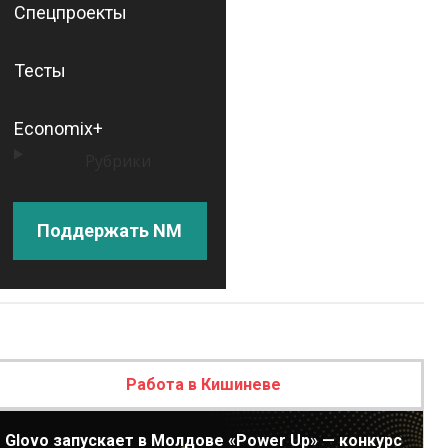
Спецпроекты
Тесты
Economix+
Рубрики
Поддержать NM
Работа в Кишиневе
Glovo запускает в Молдове «Power Up» — конкурс