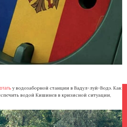
ботать
у водозаборной станции в Вадул-луй-Водэ. Как
еспечить водой Кишинев в кризисной ситуации,