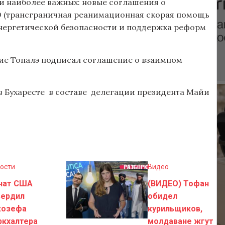
ди наиболее важных: новые соглашения о
 (трансграничная реанимационная скорая помощь
энергетической безопасности и поддержка реформ
лие Топалэ подписал соглашение о взаимном
 в Бухаресте в составе делегации президента Майи
ости
Видео
нат США
(ВИДЕО) Тофан
вердил
обидел
озефа
курильщиков,
ркхалтера
молдаване жгут