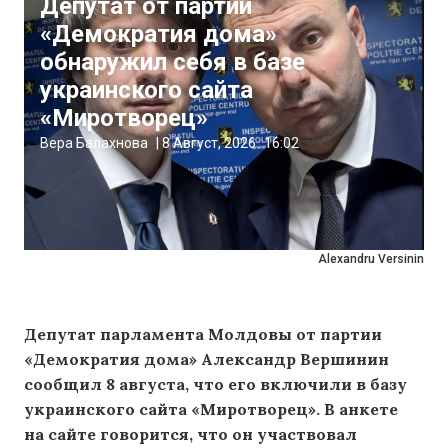
Депутат от партии
«Демократия дома»
обнаружил себя в базе
украинского сайта
«Миротворец»
Вера Балахнова
|
8 Август, 2026
16:02
Alexandru Versinin
Депутат парламента Молдовы от партии
«Демократия дома» Александр Вершинин
сообщил 8 августа, что его включили в базу
украинского сайта «Миротворец». В анкете
на сайте говорится, что он участвовал