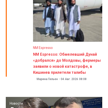
NM Espresso
NM Espresso: Обмелевший Дунай
«добрался» до Молдовы, фермеры
заявили о новой катастрофе, в
Кишинев прилетели талибы
Марина Гильен
-
04 Авг. 2026
08:08
Новости