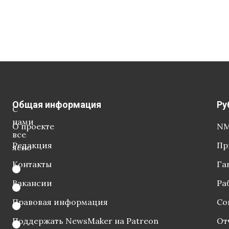
Общая информация
Ру
С
нами
О проекте
NM
все
Редакция
Пр
ясно
Контакты
Га
Вакансии
Ра
Правовая информация
Со
Поддержать NewsMaker на Patreon
От