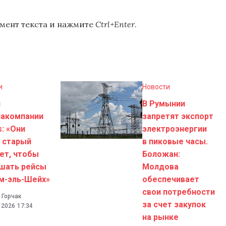
мент текста и нажмите
Ctrl+Enter
.
и
Новости
н
В Румынии
иакомпании
запретят экспорт
s: «Они
электроэнергии
 старый
в пиковые часы.
ет, чтобы
Боложан:
шать рейсы
Молдова
м-эль-Шейх»
обеспечивает
свои потребности
 Горчак
за счет закупок
. 2026
17:34
на рынке