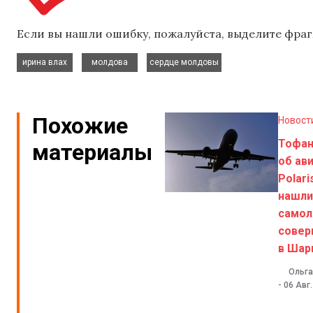
Если вы нашли ошибку, пожалуйста, выделите фраг
,
,
ирина влах
молдова
сердце молдовы
Похожие
Новост
Тофа
материалы
об ав
Polari
нашли
самол
совер
в Шар
Ольга
-
06 Авг