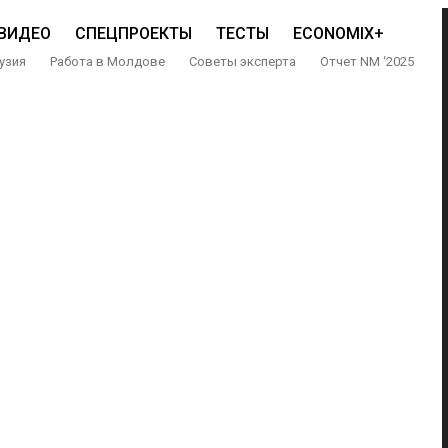
ВИДЕО
СПЕЦПРОЕКТЫ
ТЕСТЫ
ECONOMIX+
узия
Работа в Молдове
Советы эксперта
Отчет NM ‘2025