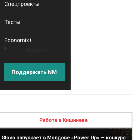
Спецпроекты
Тесты
Economix+
Рубрики
Поддержать NM
Работа в Кишиневе
Glovo запускает в Молдове «Power Up» — конкурс