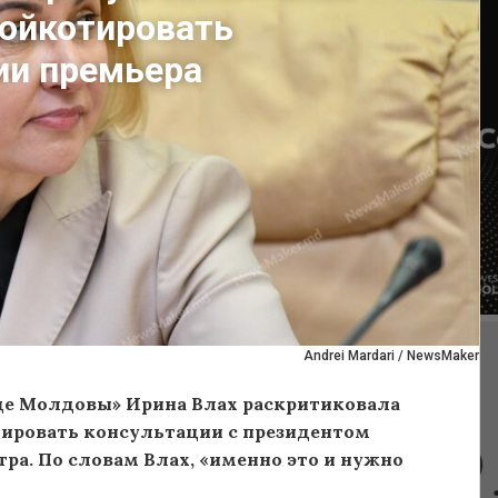
бойкотировать
ии премьера
Andrei Mardari / NewsMaker
це Молдовы» Ирина Влах раскритиковала
ировать консультации с президентом
ра. По словам Влах, «именно это и нужно