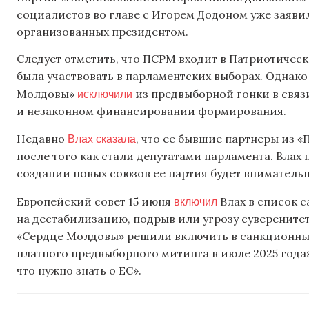
социалистов во главе с Игорем Додоном уже заявил
организованных президентом.
Следует отметить, что ПСРМ входит в Патриотическ
была участвовать в парламентских выборах. Однако
исключили
Молдовы»
из предвыборной гонки в связ
и незаконном финансировании формирования.
Влах сказала
Недавно
, что ее бывшие партнеры из 
после того как стали депутатами парламента. Влах 
создании новых союзов ее партия будет вниматель
включил
Европейский совет 15 июня
Влах в список с
на дестабилизацию, подрыв или угрозу суверените
«Сердце Молдовы» решили включить в санкционный
платного предвыборного митинга в июле 2025 года».
что нужно знать о ЕС».