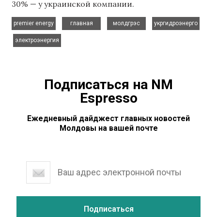
30% — у украинской компании.
,
,
,
premier energy
главная
молдгрэс
укргидроэнерго
,
электроэнергия
Подписаться на NM
Espresso
Ежедневный дайджест главных новостей
Молдовы на вашей почте