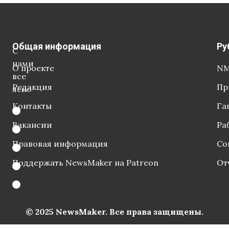
Общая информация
Ру
С
нами
О проекте
NM
все
Редакция
Пр
ясно
Контакты
Га
Вакансии
Ра
Правовая информация
Со
Поддержать NewsMaker на Patreon
От
© 2025 NewsMaker. Все права защищены.