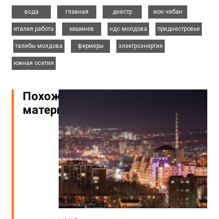
,
,
,
,
вода
главная
днестр
ион чебан
,
,
,
италия работа
кишинев
ндс молдова
приднестровье
,
,
,
,
талибы молдова
фермеры
электроэнергия
южная осетия
Похожие
материалы