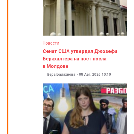
Новости
Сенат США утвердил Джозефа
Беркхалтера на пост посла
в Молдове
Вера Балахнова
-
08 Авг. 2026
10:10