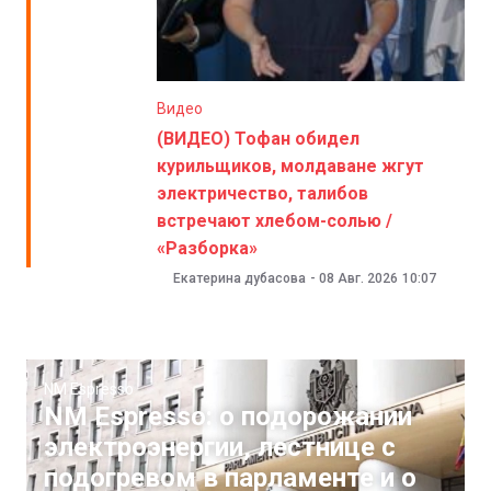
Видео
(ВИДЕО) Тофан обидел
курильщиков, молдаване жгут
электричество, талибов
встречают хлебом-солью /
«Разборка»
Екатерина дубасова
-
08 Авг. 2026
10:07
NM Espresso
NM Espresso: о подорожании
электроэнергии, лестнице с
подогревом в парламенте и о