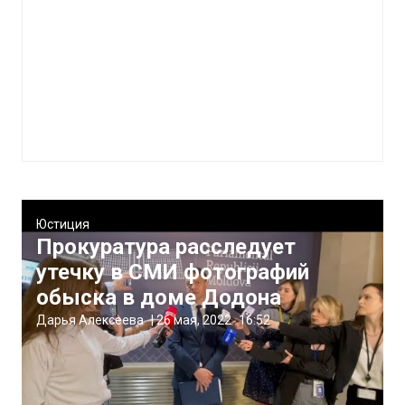
Юстиция
Прокуратура расследует
утечку в СМИ фотографий
обыска в доме Додона
Дарья Алексеева
|
26 мая, 2022
16:52