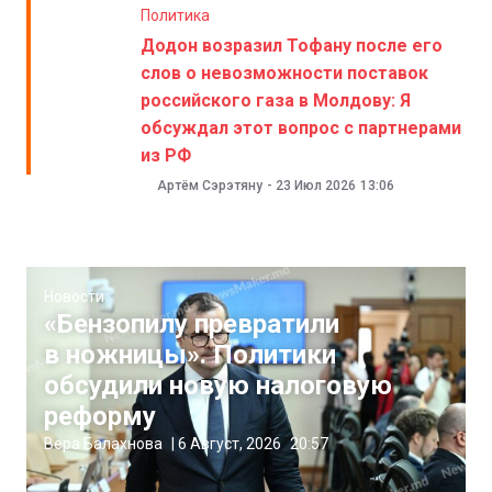
Политика
Додон возразил Тофану после его
слов о невозможности поставок
российского газа в Молдову: Я
обсуждал этот вопрос с партнерами
из РФ
Артём Сэрэтяну
-
23 Июл 2026
13:06
Новости
«Бензопилу превратили
в ножницы». Политики
обсудили новую налоговую
реформу
Вера Балахнова
|
6 Август, 2026
20:57