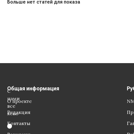
Больше нет статей для показа
Общая информация
Ру
С
нами
О проекте
NM
все
Редакция
Пр
ясно
Контакты
Га