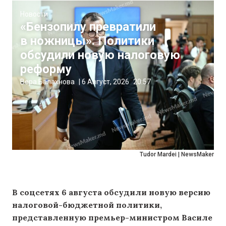
Новости
«Бензопилу превратили
в ножницы». Политики
обсудили новую налоговую
реформу
Вера Балахнова
|
6 Август, 2026
20:57
Tudor Mardei | NewsMaker
В соцсетях 6 августа обсудили новую версию
налоговой-бюджетной политики,
представленную премьер-министром Василе