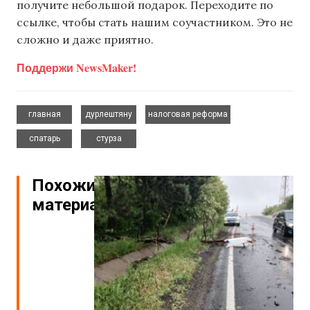
получите небольшой подарок. Переходите по
ссылке, чтобы стать нашим соучастником. Это не
сложно и даже приятно.
Поддержи NewsMaker!
,
,
,
главная
дурлештяну
налоговая реформа
,
спатарь
стурза
Похожие
материалы