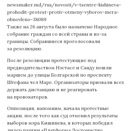
newsmaker.md/rus/novosti/v-tsentre-kishineva-
prohodit-protest-protiv-otmeny-vyborov-mera-
obnovleno-38089
Также на 26 августа было назначено Народное
собрание граждан со всей страны и из-за
границы. Собравшиеся проголосовали
за резолюцию.
После резолюции протестующие под
предводительством Нэстасе и Санду пошли
маршем до улицы Болгарской по проспекту
Штефана чел Маре. Организаторы призвали всех
держать дистанцию и не реагировать
на провокаторов.
Оппозиция, напомним, начала протестные
акции, после того как суд отменил результаты
выборов мэра Кишинева, в которых победил
лидер партии «Платформа Достоинство