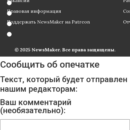
Вакансии
Ра
Правовая информация
Со
Поддержать NewsMaker на Patreon
От
© 2025 NewsMaker. Все права защищены.
Сообщить об опечатке
Текст, который будет отправлен
нашим редакторам:
Ваш комментарий
(необязательно):