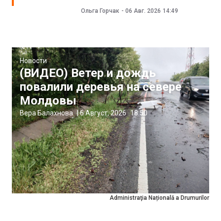
Ольга Горчак
-
06 Авг. 2026
14:49
Новости
(ВИДЕО) Ветер и дождь
повалили деревья на севере
Молдовы
Вера Балахнова
|
6 Август, 2026
18:50
Administraţia Națională a Drumurilor