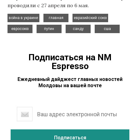
проводили с 27 апреля по 6 мая.
,
,
,
война в украине
главная
евразийский союз
,
,
,
евросоюз
путин
санду
сша
Подписаться на NM
Espresso
Ежедневный дайджест главных новостей
Молдовы на вашей почте