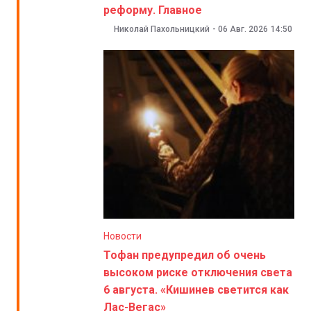
реформу. Главное
Николай Пахольницкий
-
06 Авг. 2026
14:50
Новости
Тофан предупредил об очень
высоком риске отключения света
6 августа. «Кишинев светится как
Лас-Вегас»