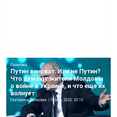
Политика
Путин виноват. Или не Путин?
Что думают жители Молдовы
о войне в Украине, и что еще их
волнует
Екатерина Дубасова
|
10 мая, 2022
20:12