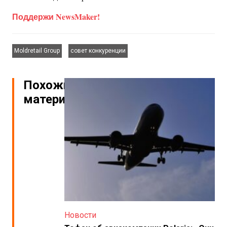
Поддержи NewsMaker!
,
Moldretail Group
совет конкуренции
Похожие
материалы
Новости