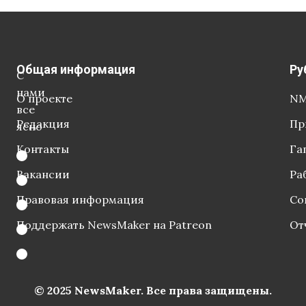
Общая информация
Ру
С
нами
О проекте
NM
все
Редакция
Пр
ясно
Контакты
Га
Вакансии
Ра
Правовая информация
Со
Поддержать NewsMaker на Patreon
От
© 2025 NewsMaker. Все права защищены.