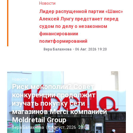
Новости
Лидер распущенной партии «Шанс»
Алексей Лунгу предстанет перед
судом по делу о незаконном
финансировании
политформирований
Вера Балахнова
-
06 Авг. 2026
19:20
Новости
Риск монополии? Совет
конкуренции продолжит
изучать покупку сети
магазинов Merci компанией
Moldretail Group
Вера Балахнова
|
6 Август, 2026
20:08