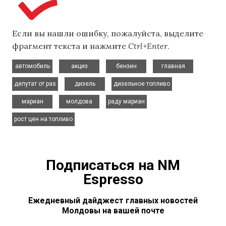
Если вы нашли ошибку, пожалуйста, выделите
фрагмент текста и нажмите
Ctrl+Enter
.
,
,
,
,
автомобиль
акциз
бензин
главная
,
,
,
депутат от pas
дизель
дизельное топливо
,
,
,
мариан
молдова
раду мариан
рост цен на топливо
Подписаться на NM
Espresso
Ежедневный дайджест главных новостей
Молдовы на вашей почте