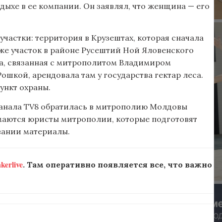
ыхе в ее компании. Он заявлял, что женщина — его
частки: территория в Крузештах, которая сначала
же участок в районе Русештий Ной Яловенского
ма, связанная с митрополитом Владимиром
шкой, арендовала там у государства гектар леса.
ункт охраны.
канала TV8 обратилась в митрополию Молдовы
имаются юристы митрополии, которые подготовят
овании материалы.
erlive
. Там оперативно появляется все, что важно