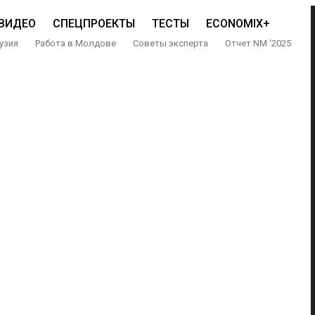
ВИДЕО
СПЕЦПРОЕКТЫ
ТЕСТЫ
ECONOMIX+
узия
Работа в Молдове
Советы эксперта
Отчет NM ‘2025