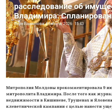
расследование об имуще
Владимира: Спланирован
Вера Балахнова
|
9 июня, 2026
15:43
Митрополия Молдовы прокомментировала 9 ию
митрополита Владимира. После того как журна
недвижимости в Кишиневе, Трушенах и Яловена
клеветнической кампании с целью нанести уще