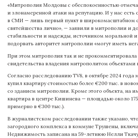
«Митрополия Молдовы с обеспокоенностью отмеча
и злонамеренной атаки на репутацию. И у нас есть 
в СМИ — лишь первый пункт в широкомасштабном 
святейшества лично», — заявили в митрополии и до
стабильности и надежды, источником моральной и
подорвать авторитет митрополии «могут иметь нег
При этом митрополия так и не прокомментировала
свидетельства владения митрополитом объектами 
Согласно расследованию TV8, в октябре 2024 года
купил квартиру стоимостью более €200 тыс. в нов
со зданием митрополии. Кроме этого объекта, на 
квартира в центре Кишинева — площадью около 175 
примерно в €300 тыс.).
В журналистском расследовании также указано, чт
загородного комплекса в коммуне Трушены, включа
Недвижимость записана на 59-летнюю Нелли Ткачук