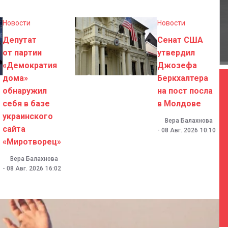
Новости
Новости
Депутат
Сенат США
от партии
утвердил
«Демократия
Джозефа
дома»
Беркхалтера
обнаружил
на пост посла
себя в базе
в Молдове
украинского
Вера Балахнова
сайта
-
08 Авг. 2026
10:10
«Миротворец»
Вера Балахнова
-
08 Авг. 2026
16:02