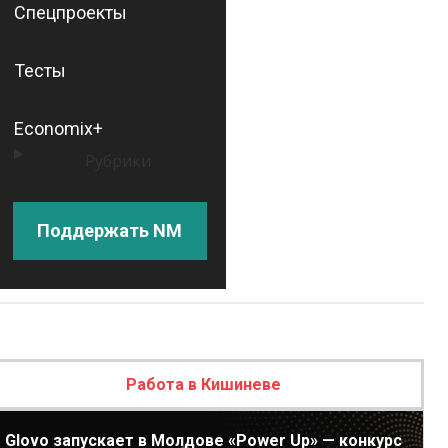
Спецпроекты
Тесты
Economix+
Рубрики
Поддержать NM
Работа в Кишиневе
Glovo запускает в Молдове «Power Up» — конкурс