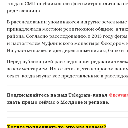
тогда в СМИ опубликовали фото митрополита на отд
родственница.
В расследовании упоминаются и другие земельные у
принадлежала местной религиозной общине, а так
района. Согласно расследованию, в 2013 году фир
и настоятелем Чуфлинского монастыря Феодором Ро
На участке возвели две деревянные виллы, баню и п
Перед публикацией расследования редакция теле
за комментарием. Им ответили, что вопросом зан
ответ, когда изучат все представленные в расслед
@newsmak
Подписывайтесь на наш Telegram-канал
знать прямо сейчас о Молдове и регионе.
Хотите поддержать то, что мы делаем?