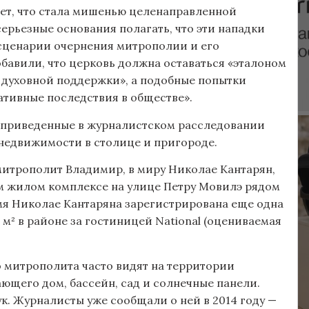
ет, что стала мишенью целенаправленной
серьезные основания полагать, что эти нападки
сценарии очернения митрополии и его
бавили, что церковь должна оставаться «эталоном
 духовной поддержки», а подобные попытки
ативные последствия в обществе».
 приведенные в журналистском расследовании
недвижимости в столице и пригороде.
 митрополит Владимир, в миру Николае Кантарян,
ом жилом комплексе на улице Петру Мовилэ рядом
имя Николае Кантаряна зарегистрирована еще одна
м² в районе за гостиницей National (оцениваемая
о митрополита часто видят на территории
ющего дом, бассейн, сад и солнечные панели.
. Журналисты уже сообщали о ней в 2014 году —