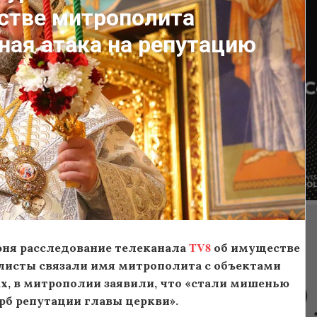
стве митрополита
ная атака на репутацию
TV8
ня расследование телеканала
об имуществе
листы связали имя митрополита с объектами
х, в митрополии заявили, что «стали мишенью
рб репутации главы церкви».