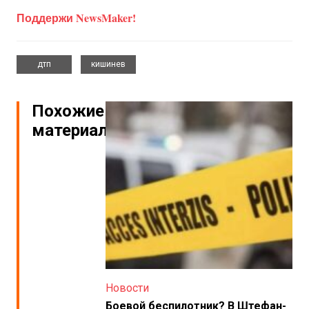
Поддержи NewsMaker!
,
дтп
кишинев
Похожие
материалы
Новости
Боевой беспилотник? В Штефан-