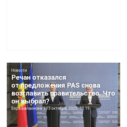
Новости
Речан отказался
от предложения PAS снова
возглавить правительство. Что
он выбрал?
Вера Балахнова
|
13 октября, 2025
11:19