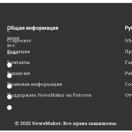
Общая информация
Ру
С
нами
О проекте
NM
все
Редакция
Пр
ясно
Контакты
Га
Вакансии
Ра
Правовая информация
Со
Поддержать NewsMaker на Patreon
От
© 2025 NewsMaker. Все права защищены.