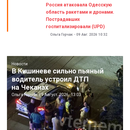
Россия атаковала Одесскую
область ракетами и дронами.
Пострадавших
госпитализировали (UPD)
Ольга Горчак
-
09 Авг. 2026
10:32
Новости
В Кишиневе сильно пьяный
водитель устроил ДТП
на Чеканах
Ольга Горчак
|
9 Август, 2026
13:03