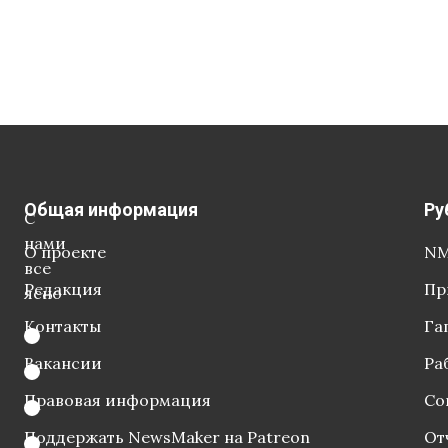
Общая информация
Ру
С
нами
О проекте
NM
все
Редакция
Пр
ясно
Контакты
Га
Вакансии
Ра
Правовая информация
Со
Поддержать NewsMaker на Patreon
От