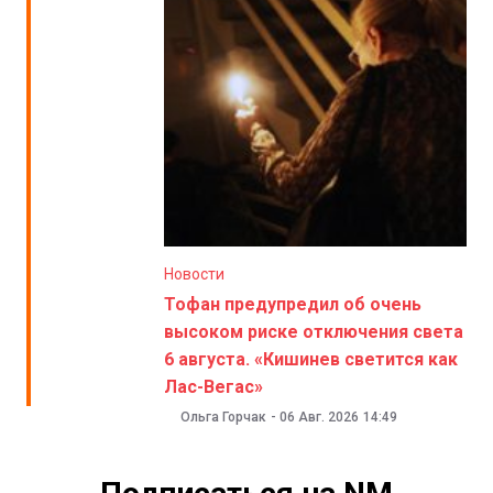
Новости
Тофан предупредил об очень
высоком риске отключения света
6 августа. «Кишинев светится как
Лас-Вегас»
Ольга Горчак
-
06 Авг. 2026
14:49