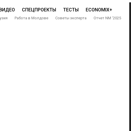
ВИДЕО
СПЕЦПРОЕКТЫ
ТЕСТЫ
ECONOMIX+
узия
Работа в Молдове
Советы эксперта
Отчет NM ‘2025