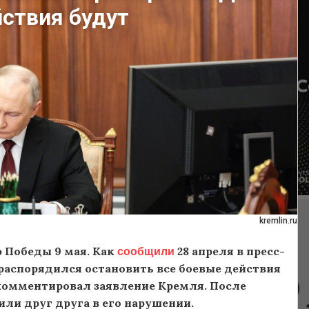
ствия будут
kremlin.ru
сообщили
 Победы 9 мая. Как
28 апреля в пресс-
распорядился остановить все боевые действия
прокомментировал заявление Кремля. После
ли друг друга в его нарушении.