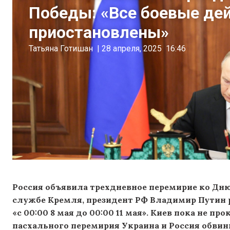
Победы: «Все боевые дей
приостановлены»
Татьяна Готишан
|
28 апреля, 2025
16:46
Россия объявила трехдневное перемирие ко Дню
службе Кремля, президент РФ Владимир Путин 
«с 00:00 8 мая до 00:00 11 мая». Киев пока не 
пасхального перемирия Украина и Россия обвини