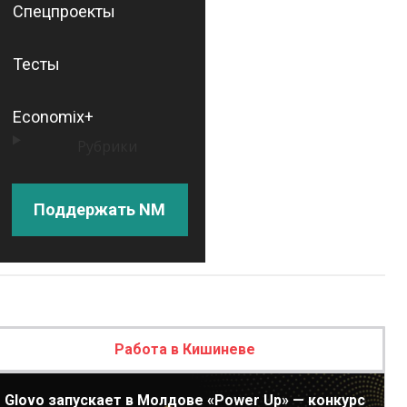
Спецпроекты
Тесты
Economix+
Рубрики
Поддержать NM
Работа в Кишиневе
Glovo запускает в Молдове «Power Up» — конкурс