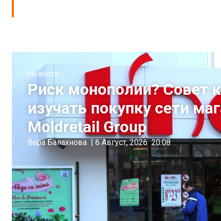
Новости
Риск монополии? Совет 
изучать покупку сети ма
Moldretail Group
Вера Балахнова
|
6 Август, 2026
20:08