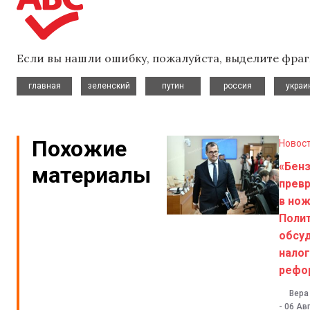
Если вы нашли ошибку, пожалуйста, выделите фраг
,
,
,
,
главная
зеленский
путин
россия
украи
Похожие
Новос
«Бен
материалы
прев
в нож
Поли
обсу
нало
рефо
Вера
-
06 Авг