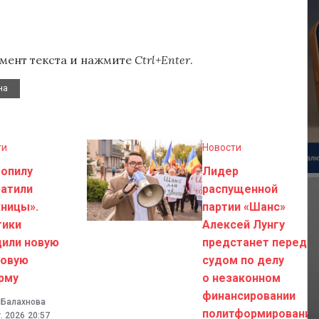
мент текста и нажмите
Ctrl+Enter
.
на
ти
Новости
зопилу
Лидер
ратили
распущенной
ницы».
партии «Шанс»
тики
Алексей Лунгу
дили новую
предстанет перед
говую
судом по делу
рму
о незаконном
финансировании
 Балахнова
политформирований
. 2026
20:57